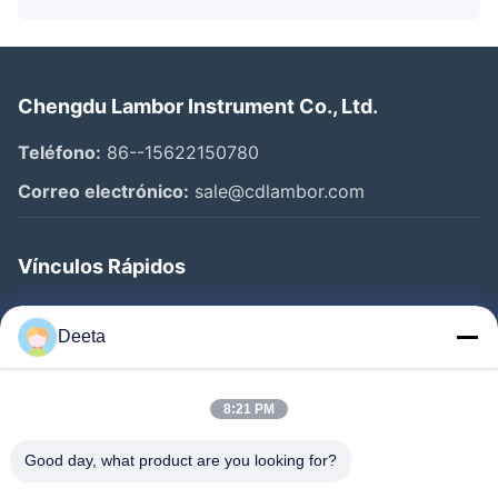
Chengdu Lambor Instrument Co., Ltd.
Teléfono:
86--15622150780
Correo electrónico:
sale@cdlambor.com
Vínculos Rápidos
Inicio
Deeta
Productos
Sobre Nosotros
8:21 PM
Visita A La Fábrica
Good day, what product are you looking for?
Control De Calidad