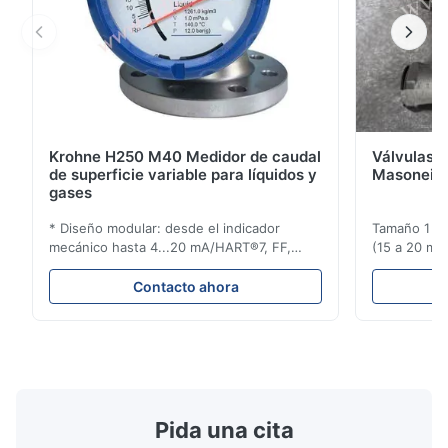
Krohne H250 M40 Medidor de caudal
Válvulas d
de superficie variable para líquidos y
Masoneila
gases
* Diseño modular: desde el indicador
Tamaño 1 ′′ 
mecánico hasta 4...20 mA/HART®7, FF,
(15 a 20 mm)
Profibus-PA y totalizador * Cualquier
Clasificaci
posición de instalación: vertical, horizontal
condiciones
Contacto ahora
o en tuberías descendentes * Flange:
ensayo de l
DN15...150 / 1⁄2...6"; también NPT, G,
Sin brida pa
conexiones higiénicas, etc. * -196...+400°C
150 ¢ 2500, 
/ -320...+752°F; m...
NPT 1/2 ̊ a ..
Pida una cita