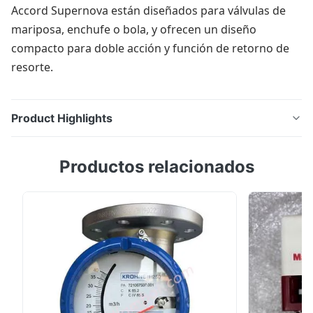
Accord Supernova están diseñados para válvulas de
mariposa, enchufe o bola, y ofrecen un diseño
compacto para doble acción y función de retorno de
resorte.
Product Highlights
Los actuadores de rack y piñón de la serie Flowserve
Productos relacionados
Accord Supernova están diseñados para válvulas de
mariposa, enchufe o bola, y ofrecen un diseño
compacto para doble acción y función de retorno de
resorte.