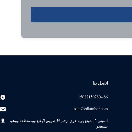
اتصل بنا
86--15622150780
sale@cdlambor.com
المبنى 2، شينغ يويه هوي، رقم 56 طريق لايفنغ وو، منطقة ووهو،
تشنغدو