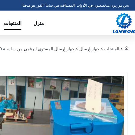
نحن موردون متخصصون في الأدوات. المصداقية هي حياتنا! الفوز هو هدفنا!
منزل
المنتجات
المنتجات
جهاز إرسال
جهاز إرسال المستوى الرقمي من سلسلة Masoneilan 12400