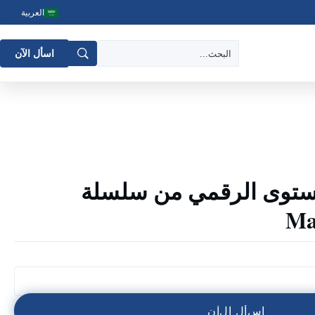
العربية
اسأل الآن
مستوى الرقمي من سلسلة
Ma
ا
س
أ
ل
ا
ل
آ
ن