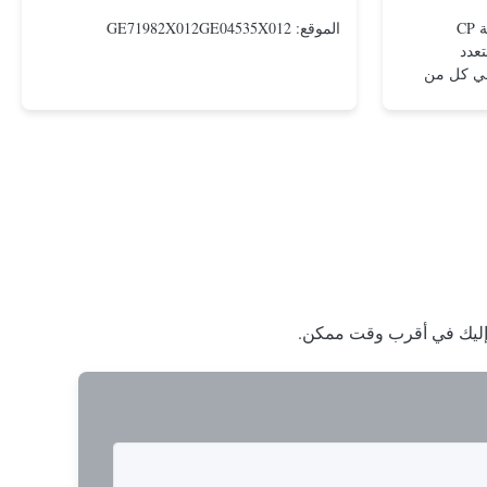
أجهزة التشغيل الهوائية من مجموعة CP
الموقع: GE71982X012GE04535X012
عدد
في كل من
ة
 عوائق عالية
فاهيم
غيل الكبيرة
ا إليك في أقرب وقت ممكن.