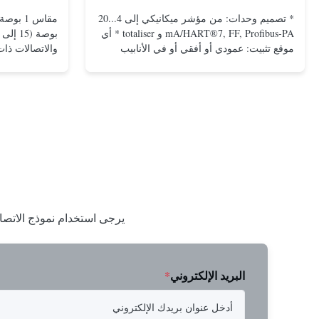
* تصميم وحدات: من مؤشر ميكانيكي إلى 4...20
mA/HART®7, FF, Profibus-PA و totaliser * أي
موقع تثبيت: عمودي أو أفقي أو في الأنابيب
المنخفضة * فليانج: DN15...150 / 1⁄2...6 ؛ أيضا
NPT ، G ، الاتصالات الصحية ، الخ *
-196...+400°C / -320...+752°F؛ ماكس. 1000
بارج / 14500 بي سي جي...
ال...
يرجى استخدام نموذج الاتصا
البريد الإلكتروني
*