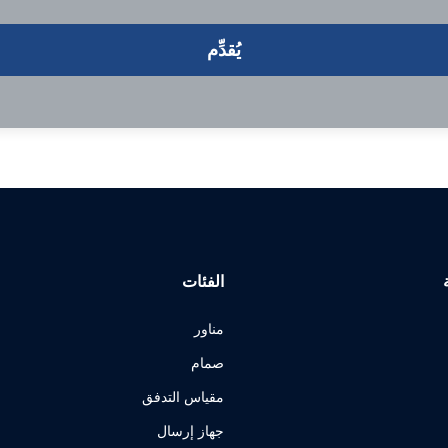
يُقدِّم
الفئات
مناور
صمام
مقياس التدفق
جهاز إرسال