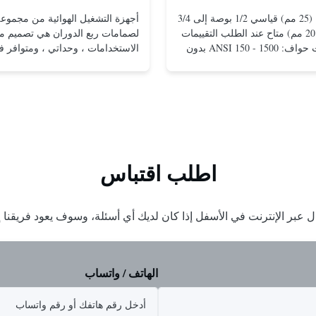
مقاس 1 بوصة (25 مم) قياسي 1/2 بوصة إلى 3/4
بوصة (15 إلى 20 مم) متاح عند الطلب التقييمات
لصمامات ربع الدوران هي تصميم مت
والاتصالات ذات حواف: ANSI 150 - 1500 بدون
الاستخدامات ، وحداتي ، ومتوافر 
حواف للتركيب بين الشفاه: ANSI 150 - 2500،
التكوينات ذات التأثير المزدوج وإعاد
UNI-DIN 10 - 400 مشدود: NPT 1/2 بوصة إلى 1
الربيع.التصميم المدمج والفعال يقدم
بوصة (15 إلى 25 مم) مواد الجسم الفولاذ
حتى في ضغوط منخفضةتم تطبيق م
المقاوم للصدأ؛ مونيل. هاستيلوي سي؛ سبيكة 20
التصميم الموجودة في محركات التش
والثقيلة من Rotork على مجموع...
اطلب اقتباس
ل عبر الإنترنت في الأسفل إذا كان لديك أي أسئلة، وسوف يعود فريقن
الهاتف / واتساب