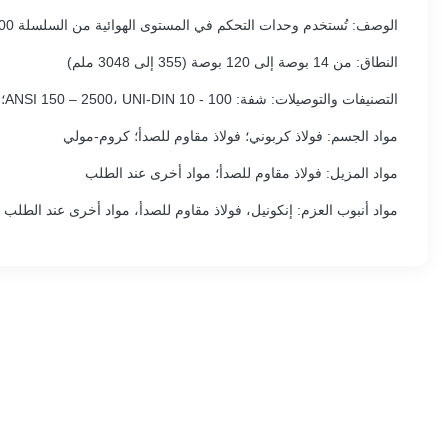
الوصف: تُستخدم وحدات التحكم في المستوى الهوائية من السلسلة 12400 للتحكم و/أو نقل المستوى في خزان يحتوي على سائل واحد أو سائلين (خدمة الواجهة).
النطاق: من 14 بوصة إلى 120 بوصة (355 إلى 3048 ملم)
التصنيفات والتوصيلات: شفة: ANSI 150 – 2500، UNI-DIN 10 - 100؛ ملولب: NPT-F (1 1/2 بوصة، 2 بوصة)؛ ملحوم
مواد الجسم: فولاذ كربوني؛ فولاذ مقاوم للصدأ؛ كروم-مولي
مواد المزيل: فولاذ مقاوم للصدأ؛ مواد أخرى عند الطلب
مواد أنبوب العزم: إنكونيل، فولاذ مقاوم للصدأ، مواد أخرى عند الطلب