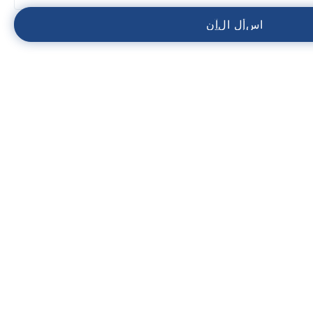
ا
س
أ
ل
ا
ل
آ
ن