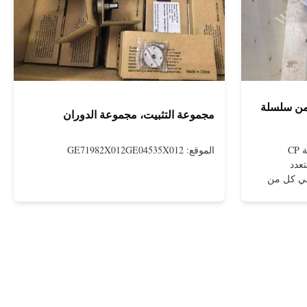
 من سلسلة
مجموعة التثبيت، مجموعة الدوران
أجهزة التشغيل الهوائية من مجموعة CP
الموقع: GE71982X012GE04535X012
عدد
في كل من
ة
 عوائق عالية
فاهيم
غيل الكبيرة