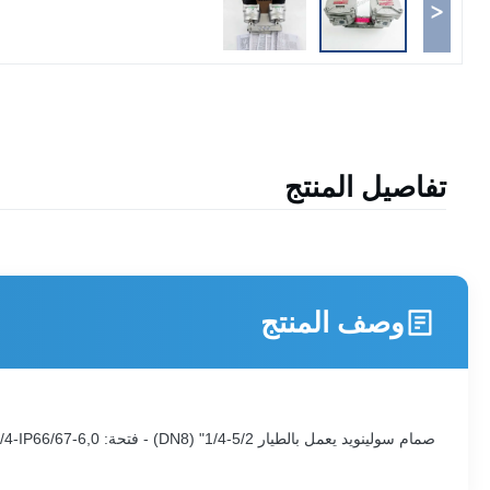
<
تفاصيل المنتج
وصف المنتج
صمام سولينويد يعمل بالطيار 5/2-1/4" (DN8) - فتحة: 6,0-MONOSTABLE-STAINLESS STEEL-11,2 W-COIL CLASS: F-II2GExdbIICGb/II2DExtbIIICDb-T6/5/4-IP66/67