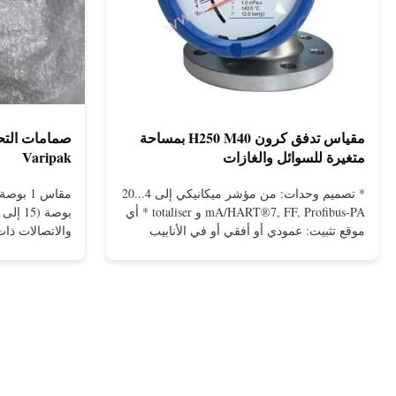
مقياس تدفق كرون H250 M40 بمساحة
متغيرة للسوائل والغازات
Varipak
* تصميم وحدات: من مؤشر ميكانيكي إلى 4...20
mA/HART®7, FF, Profibus-PA و totaliser * أي
موقع تثبيت: عمودي أو أفقي أو في الأنابيب
المنخفضة * فليانج: DN15...150 / 1⁄2...6 ؛ أيضا
NPT ، G ، الاتصالات الصحية ، الخ *
-196...+400°C / -320...+752°F؛ ماكس. 1000
بارج / 14500 بي سي جي...
ال...