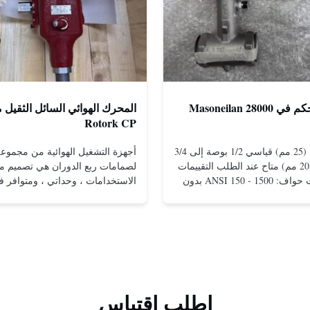
صمامات التحكم في Masoneilan 28000
المحرك الهوائي السائل الثقيل
Rotork CP
مقاس 1 بوصة (25 مم) قياسي 1/2 بوصة إلى 3/4
بوصة (15 إلى 20 مم) متاح عند الطلب التقييمات
لصمامات ربع الدوران هي تصميم مت
والاتصالات ذات حواف: ANSI 150 - 1500 بدون
الاستخدامات ، وحداتي ، ومتوافر 
حواف للتركيب بين الشفاه: ANSI 150 - 2500،
التكوينات ذات التأثير المزدوج وإعاد
UNI-DIN 10 - 400 مشدود: NPT 1/2 بوصة إلى 1
الربيع.التصميم المدمج والفعال يقدم
بوصة (15 إلى 25 مم) مواد الجسم الفولاذ
حتى في ضغوط منخفضةتم تطبيق م
المقاوم للصدأ؛ مونيل. هاستيلوي سي؛ سبيكة 20
التصميم الموجودة في محركات التش
والثقيلة من Rotork على مجموع...
اطلب اقتباس