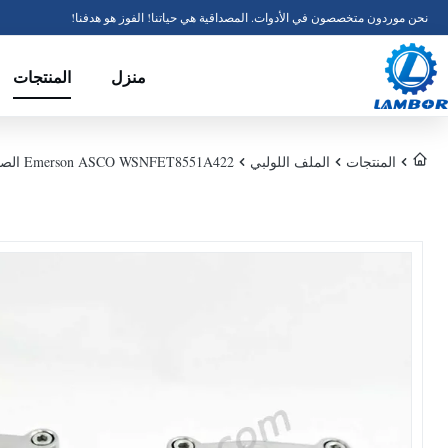
نحن موردون متخصصون في الأدوات. المصداقية هي حياتنا! الفوز هو هدفنا!
منزل
المنتجات
المنتجات
الملف اللولبي
Emerson ASCO WSNFET8551A422 الصمام الكهربائي ذو الرأس المزدوج الصلب المقاوم للصدأ