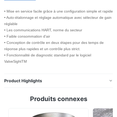
• Mise en service facile grâce à une configuration simple et rapide
• Auto-étalonnage et réglage automatique avec sélecteur de gain
réglable
• Les communications HART, norme du secteur
• Faible consommation d'air
• Conception de contrôle en deux étapes pour des temps de
réponse plus rapides et un contrôle plus strict.
• Fonctionnalité de diagnostic standard par le logiciel
ValveSightTM
Product Highlights
520MD-Site web • Mise en service facile grâce à une
Produits connexes
configuration simple et rapide• Auto-étalonnage et
réglage automatique avec sélecteur de gain réglable•
Les communications HART, norme du secteur• Faible