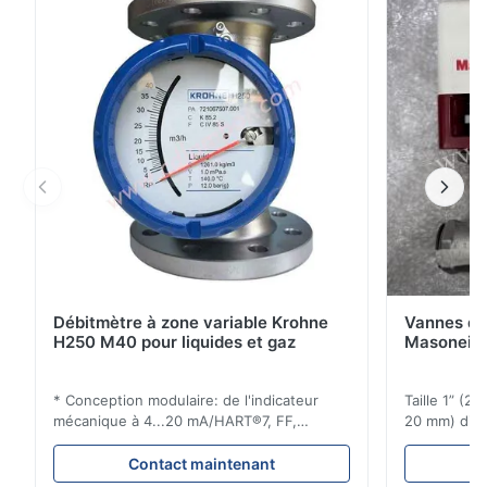
consommation d'air• Conception de contrôle en deux
étapes pour des temps de réponse plus ...
Débitmètre à zone variable Krohne
Vannes de
H250 M40 pour liquides et gaz
Masoneila
* Conception modulaire: de l'indicateur
Taille 1” (2
mécanique à 4...20 mA/HART®7, FF,
20 mm) dis
Profibus-PA et totalizateur * N'importe
Évaluations
quelle position d'installation: verticale,
150 - 1 500
Contact maintenant
horizontale ou dans les tuyaux
brides : AN