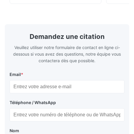
descendants * Flange: DN15...150 / 1⁄2...6";
Vissé : NPT 
également NPT, G, connexions
Matériaux d
hygiéniques, etc. * -196...+400°C / ...
monel; hastel
Demandez une citation
Veuillez utiliser notre formulaire de contact en ligne ci-
dessous si vous avez des questions, notre équipe vous
contactera dès que possible.
Email
*
Téléphone / WhatsApp
Nom