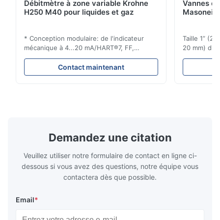
Débitmètre à zone variable Krohne
Vannes de
H250 M40 pour liquides et gaz
Masoneila
* Conception modulaire: de l'indicateur
Taille 1” (2
mécanique à 4...20 mA/HART®7, FF,
20 mm) dis
Profibus-PA et totalizateur * N'importe
Évaluations
quelle position d'installation: verticale,
150 - 1 500
Contact maintenant
horizontale ou dans les tuyaux
brides : AN
descendants * Flange: DN15...150 / 1⁄2...6";
Vissé : NPT 
également NPT, G, connexions
Matériaux d
hygiéniques, etc. * -196...+400°C / ...
monel; hastel
Demandez une citation
Veuillez utiliser notre formulaire de contact en ligne ci-
dessous si vous avez des questions, notre équipe vous
contactera dès que possible.
Email
*