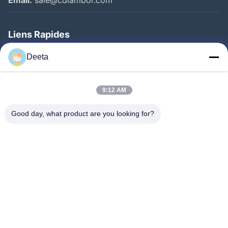
Email:
sale@cdlambor.com
Liens Rapides
Aperçu
Deeta
Produits
A Propos De Nous
9:12 AM
Visite D'usine
Good day, what product are you looking for?
Contrôle De La Qualité
Nouvelles
FAQ
Contact
Suivez-Nous!