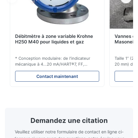
Débitmètre à zone variable Krohne
Vannes de
H250 M40 pour liquides et gaz
Masoneila
* Conception modulaire: de l'indicateur
Taille 1” (2
mécanique à 4...20 mA/HART®7, FF,
20 mm) dis
Profibus-PA et totalizateur * N'importe
Évaluations
quelle position d'installation: verticale,
150 - 1 500
Contact maintenant
horizontale ou dans les tuyaux
brides : AN
descendants * Flange: DN15...150 / 1⁄2...6";
Vissé : NPT 
également NPT, G, connexions
Matériaux d
hygiéniques, etc. * -196...+400°C / ...
monel; hastel
Demandez une citation
Veuillez utiliser notre formulaire de contact en ligne ci-