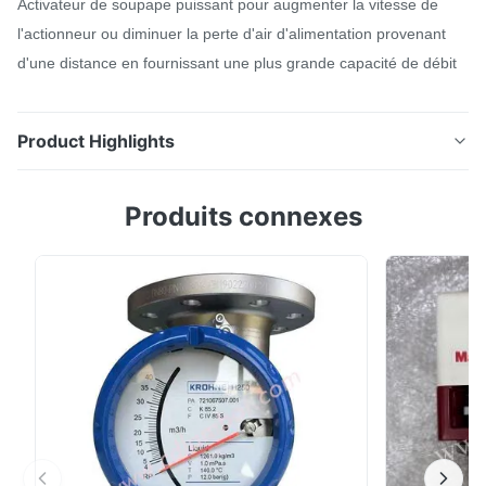
Activateur de soupape puissant pour augmenter la vitesse de
l'actionneur ou diminuer la perte d'air d'alimentation provenant
d'une distance en fournissant une plus grande capacité de débit
Product Highlights
Site officiel Activateur de soupape puissant pour
Produits connexes
augmenter la vitesse de l'actionneur ou diminuer la
perte d'air d'alimentation provenant d'une distance en
fournissant une plus grande capacité de débit