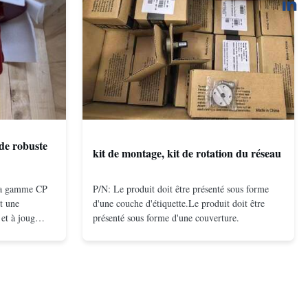
de robuste
kit de montage, kit de rotation du réseau
 la gamme CP
P/N: Le produit doit être présenté sous forme
t une
d'une couche d'étiquette.Le produit doit être
et à joug
présenté sous forme d'une couverture.
on à double
compacte et
és même à