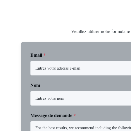
Veuillez utiliser notre formulair
Email
*
Nom
Message de demande
*