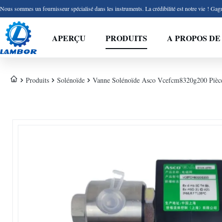
Nous sommes un fournisseur spécialisé dans les instruments. La crédibilité est notre vie ! Gagn
APERÇU
PRODUITS
A PROPOS DE
Produits
Solénoïde
Vanne Solénoïde Asco Vcefcm8320g200 Pièc