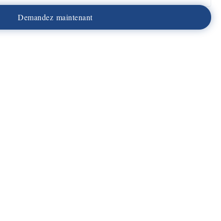
D
e
m
a
n
d
e
z
m
a
i
n
t
e
n
a
n
t