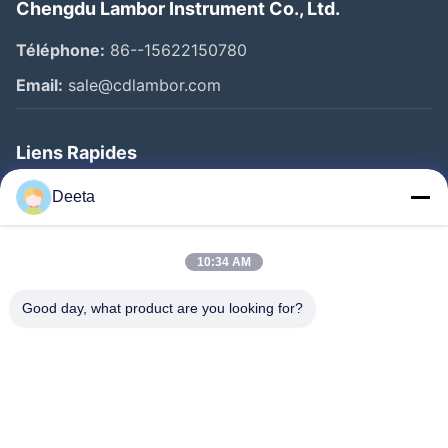
Chengdu Lambor Instrument Co., Ltd.
Téléphone:
86--15622150780
Email:
sale@cdlambor.com
Liens Rapides
Aperçu
Deeta
Produits
A Propos De Nous
10:34 AM
Visite D'usine
Good day, what product are you looking for?
Contrôle De La Qualité
Nouvelles
FAQ
Contact