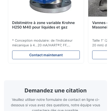
Débitmètre à zone variable Krohne
Vannes de
H250 M40 pour liquides et gaz
Masoneila
* Conception modulaire: de l'indicateur
Taille 1” (2
mécanique à 4...20 mA/HART®7, FF,
20 mm) dis
Profibus-PA et totalizateur * N'importe
Évaluations
quelle position d'installation: verticale,
150 - 1 500
Contact maintenant
horizontale ou dans les tuyaux
brides : AN
descendants * Flange: DN15...150 / 1⁄2...6";
Vissé : NPT 
également NPT, G, connexions
Matériaux d
hygiéniques, etc. * -196...+400°C / ...
monel; hastel
Demandez une citation
Veuillez utiliser notre formulaire de contact en ligne ci-
dessous si vous avez des questions, notre équipe vous
contactera dès que possible.