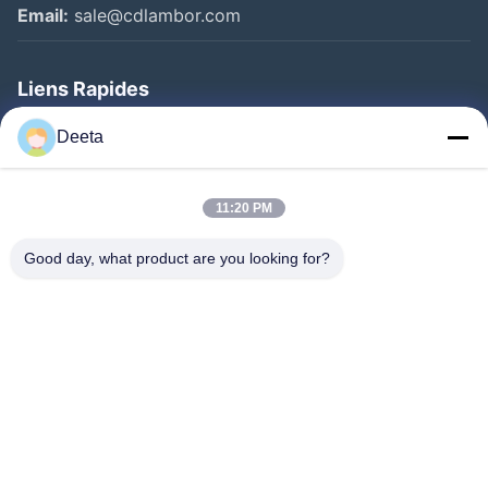
Email:
sale@cdlambor.com
Liens Rapides
Aperçu
Deeta
Produits
A Propos De Nous
11:20 PM
Visite D'usine
Good day, what product are you looking for?
Contrôle De La Qualité
Nouvelles
FAQ
Contact
Suivez-Nous!