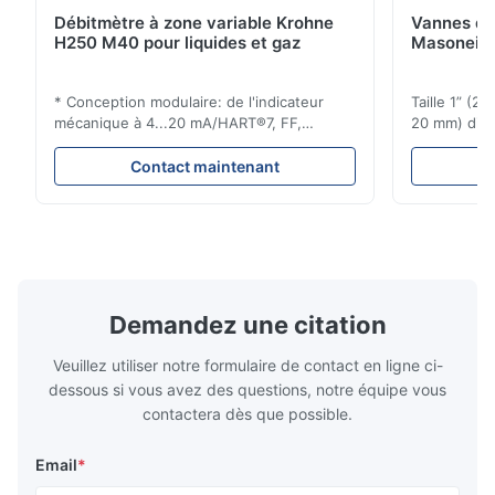
Débitmètre à zone variable Krohne
Vannes de
H250 M40 pour liquides et gaz
Masoneila
* Conception modulaire: de l'indicateur
Taille 1” (2
mécanique à 4...20 mA/HART®7, FF,
20 mm) dis
Profibus-PA et totalizateur * N'importe
Évaluations
quelle position d'installation: verticale,
150 - 1 500
Contact maintenant
horizontale ou dans les tuyaux
brides : AN
descendants * Flange: DN15...150 / 1⁄2...6";
Vissé : NPT 
également NPT, G, connexions
Matériaux d
hygiéniques, etc. * -196...+400°C / ...
monel; hastel
Demandez une citation
Veuillez utiliser notre formulaire de contact en ligne ci-
dessous si vous avez des questions, notre équipe vous
contactera dès que possible.
Email
*