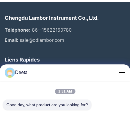
Chengdu Lambor Instrument Co., Ltd.
Téléphone:
86--15622150780
Email:
sale@cdlambor.com
Liens Rapides
Aperçu
Deeta
Produits
A Propos De Nous
1:31 AM
Visite D'usine
Good day, what product are you looking for?
Contrôle De La Qualité
Nouvelles