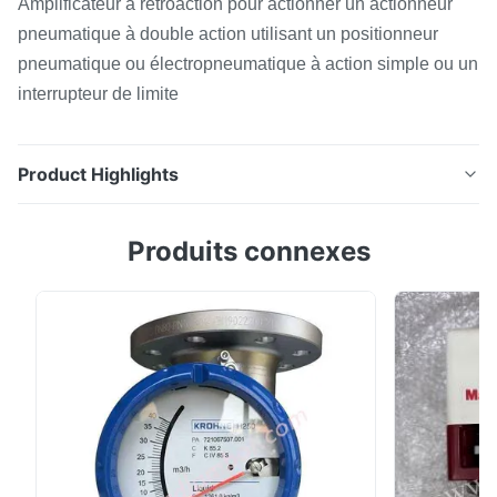
Amplificateur à rétroaction pour actionner un actionneur
pneumatique à double action utilisant un positionneur
pneumatique ou électropneumatique à action simple ou un
interrupteur de limite
Product Highlights
Site officiel Amplificateur à rétroaction pour actionner
Produits connexes
un actionneur pneumatique à double action utilisant un
positionneur pneumatique ou électropneumatique à
action simple ou un interrupteur de limite