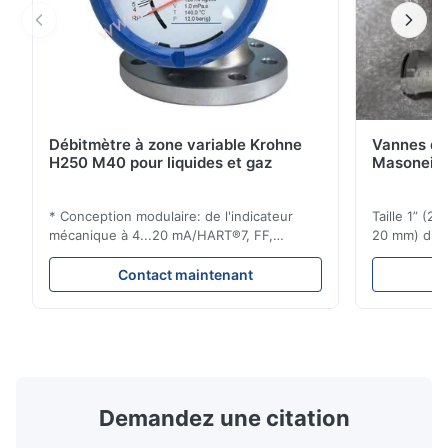
Débitmètre à zone variable Krohne
Vannes de
H250 M40 pour liquides et gaz
Masoneila
* Conception modulaire: de l'indicateur
Taille 1” (2
mécanique à 4...20 mA/HART®7, FF,
20 mm) dis
Profibus-PA et totalizateur * N'importe
Évaluations
quelle position d'installation: verticale,
150 - 1 500
Contact maintenant
horizontale ou dans les tuyaux
brides : AN
descendants * Flange: DN15...150 / 1⁄2...6";
Vissé : NPT 
également NPT, G, connexions
Matériaux d
hygiéniques, etc. * -196...+400°C / ...
monel; hastel
Demandez une citation