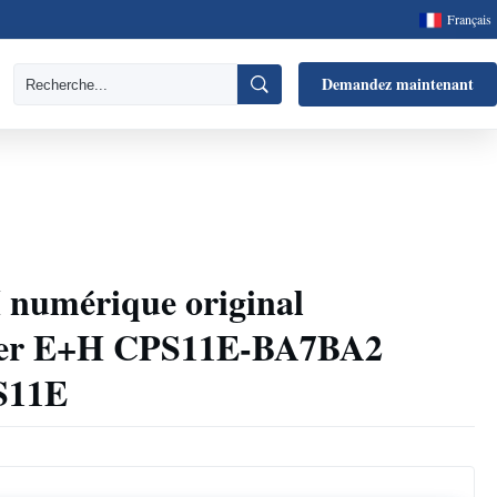
Français
Demandez maintenant
 numérique original
ser E+H CPS11E-BA7BA2
S11E