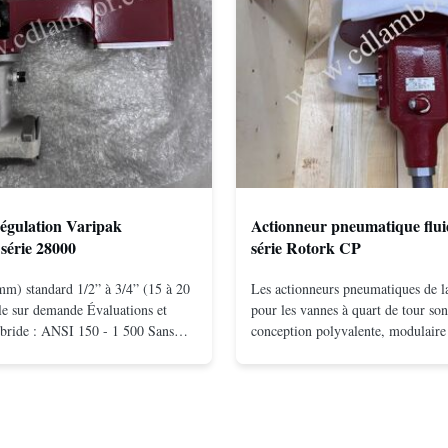
égulation Varipak
Actionneur pneumatique flui
série 28000
série Rotork CP
mm) standard 1/2” à 3/4” (15 à 20
Les actionneurs pneumatiques de
e sur demande Évaluations et
pour les vannes à quart de tour son
bride : ANSI 150 - 1 500 Sans
conception polyvalente, modulaire 
ntage entre brides : ANSI 150 –
écossais disponible en configurati
 10 - 400 Vissé : NPT 1/2" à 1"
action et à ressort.La conception 
Matériaux du corps acier
efficace produit des moments élev
nel; hastelloy C; alliage ...
basse pressionLes concepts de ...