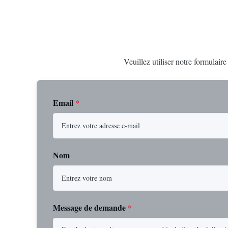
Veuillez utiliser notre formulair
Email
*
Nom
Message de demande
*