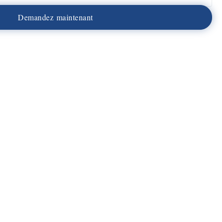
D
e
m
a
n
d
e
z
m
a
i
n
t
e
n
a
n
t