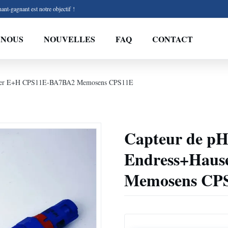
ant-gagnant est notre objectif !
 NOUS
NOUVELLES
FAQ
CONTACT
Hauser E+H CPS11E-BA7BA2 Memosens CPS11E
Capteur de pH
Endress+Hau
Memosens CP