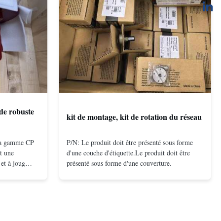
de robuste
kit de montage, kit de rotation du réseau
 la gamme CP
P/N: Le produit doit être présenté sous forme
t une
d'une couche d'étiquette.Le produit doit être
et à joug
présenté sous forme d'une couverture.
on à double
compacte et
és même à