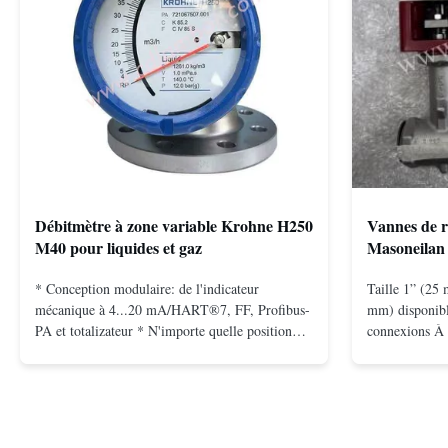
Débitmètre à zone variable Krohne H250
Vannes de r
M40 pour liquides et gaz
Masoneilan 
* Conception modulaire: de l'indicateur
Taille 1” (25 
mécanique à 4...20 mA/HART®7, FF, Profibus-
mm) disponibl
PA et totalizateur * N'importe quelle position
connexions À 
d'installation: verticale, horizontale ou dans les
bride pour mo
tuyaux descendants * Flange: DN15...150 /
2500, UNI-DIN
1⁄2...6"; également NPT, G, connexions
(15 à 25 mm) 
hygiéniques, etc. * -196...+400°C / ...
inoxydable; mo