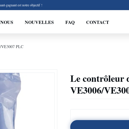
ant-gagnant est notre objectif !
 NOUS
NOUVELLES
FAQ
CONTACT
06/VE3007 PLC
Le contrôleur
VE3006/VE30