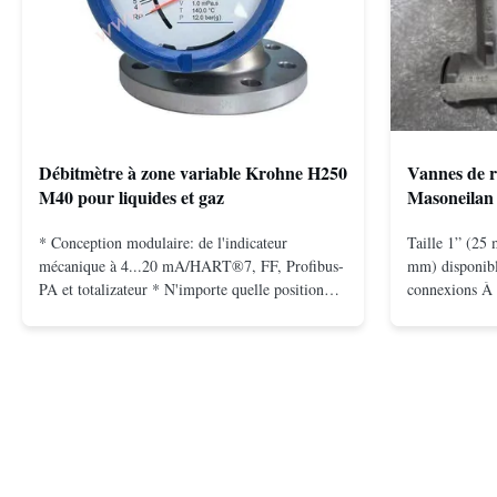
Débitmètre à zone variable Krohne H250
Vannes de r
M40 pour liquides et gaz
Masoneilan 
* Conception modulaire: de l'indicateur
Taille 1” (25 
mécanique à 4...20 mA/HART®7, FF, Profibus-
mm) disponibl
PA et totalizateur * N'importe quelle position
connexions À 
d'installation: verticale, horizontale ou dans les
bride pour mo
tuyaux descendants * Flange: DN15...150 /
2500, UNI-DIN
1⁄2...6"; également NPT, G, connexions
(15 à 25 mm) 
hygiéniques, etc. * -196...+400°C / ...
inoxydable; mo