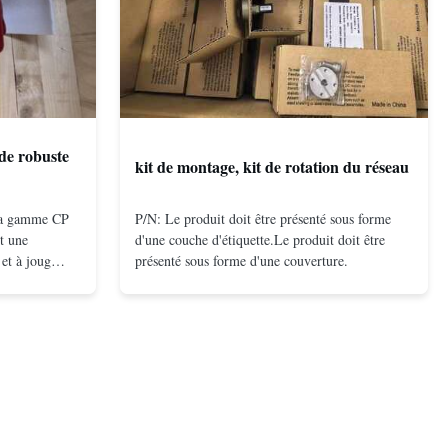
de robuste
kit de montage, kit de rotation du réseau
 la gamme CP
P/N: Le produit doit être présenté sous forme
t une
d'une couche d'étiquette.Le produit doit être
et à joug
présenté sous forme d'une couverture.
on à double
compacte et
és même à