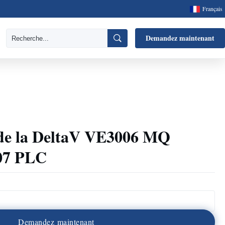
Français
Demandez maintenant
 de la DeltaV VE3006 MQ
07 PLC
D
e
m
a
n
d
e
z
m
a
i
n
t
e
n
a
n
t