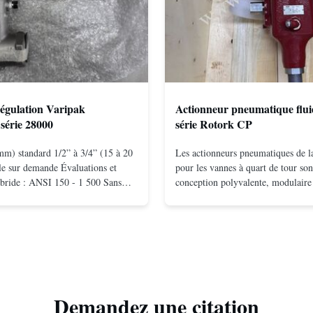
égulation Varipak
Actionneur pneumatique flui
série 28000
série Rotork CP
mm) standard 1/2” à 3/4” (15 à 20
Les actionneurs pneumatiques de
e sur demande Évaluations et
pour les vannes à quart de tour son
bride : ANSI 150 - 1 500 Sans
conception polyvalente, modulaire 
ntage entre brides : ANSI 150 –
écossais disponible en configurati
 10 - 400 Vissé : NPT 1/2" à 1"
action et à ressort.La conception 
Matériaux du corps acier
efficace produit des moments élev
nel; hastelloy C; alliage ...
basse pressionLes concepts de ...
Demandez une citation