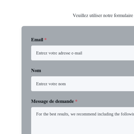
Veuillez utiliser notre formulair
Email
*
Nom
Message de demande
*