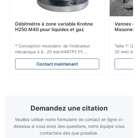
Débitmètre à zone variable Krohne
Vannes de
H250 M40 pour liquides et gaz
Masoneila
* Conception modulaire: de l'indicateur
Taille 1” (2
mécanique à 4...20 mA/HART®7, FF,
20 mm) dis
Profibus-PA et totalizateur * N'importe
Évaluations
quelle position d'installation: verticale,
150 - 1 500
Contact maintenant
horizontale ou dans les tuyaux
brides : AN
descendants * Flange: DN15...150 / 1⁄2...6";
Vissé : NPT 
également NPT, G, connexions
Matériaux d
hygiéniques, etc. * -196...+400°C / ...
monel; hastel
Demandez une citation
Veuillez utiliser notre formulaire de contact en ligne ci-
dessous si vous avez des questions, notre équipe vous
contactera dès que possible.