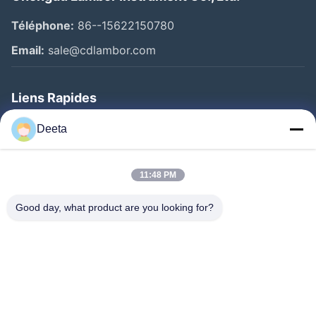
Téléphone:
86--15622150780
Email:
sale@cdlambor.com
Liens Rapides
Aperçu
Deeta
Produits
A Propos De Nous
11:48 PM
Visite D'usine
Good day, what product are you looking for?
Contrôle De La Qualité
Nouvelles
FAQ
Contact