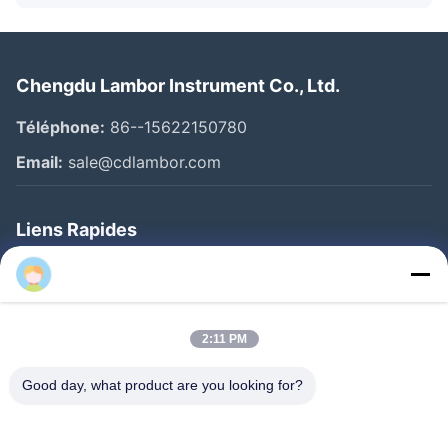
Chengdu Lambor Instrument Co., Ltd.
Téléphone:
86--15622150780
Email:
sale@cdlambor.com
Liens Rapides
Aperçu
Produits
A Propos De Nous
2:11 PM
Visite D'usine
Good day, what product are you looking for?
Contrôle De La Qualité
Nouvelles