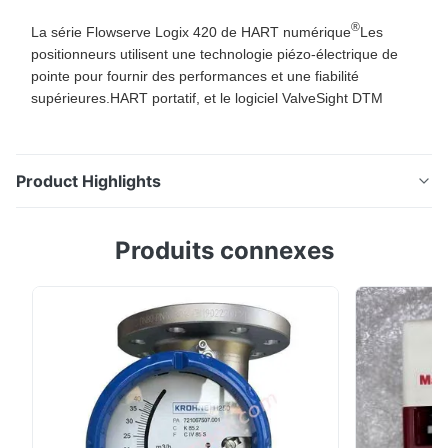
®
La série Flowserve Logix 420 de HART numérique
Les
positionneurs utilisent une technologie piézo-électrique de
pointe pour fournir des performances et une fiabilité
supérieures.HART portatif, et le logiciel ValveSight DTM
Product Highlights
Positionneur numérique Flowserve Logix 420 avec
Produits connexes
technologie piézo avancée pour une fiabilité
supérieure. Dispose d'une communication HART, d'une
configuration facile via un écran LCD, un ordinateur de
poche ou le logiciel ValveSight DTM.