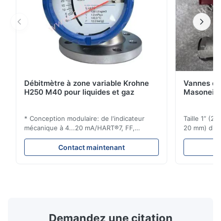
Débitmètre à zone variable Krohne
Vannes de
H250 M40 pour liquides et gaz
Masoneila
* Conception modulaire: de l'indicateur
Taille 1” (2
mécanique à 4...20 mA/HART®7, FF,
20 mm) dis
Profibus-PA et totalizateur * N'importe
Évaluations
quelle position d'installation: verticale,
150 - 1 500
Contact maintenant
horizontale ou dans les tuyaux
brides : AN
descendants * Flange: DN15...150 / 1⁄2...6";
Vissé : NPT 
également NPT, G, connexions
Matériaux d
hygiéniques, etc. * -196...+400°C / ...
monel; hastel
Demandez une citation