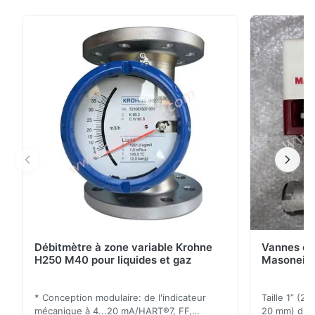
applications de processus pour la mesure de la
pression, du niveau, du volume ou de la masse dans
les liquides ou les gaz.Le PMP71 est conçu pour des
applications à haute pression jusqu'à 700 bar. ...
Débitmètre à zone variable Krohne
Vannes de
H250 M40 pour liquides et gaz
Masoneila
* Conception modulaire: de l'indicateur
Taille 1” (2
mécanique à 4...20 mA/HART®7, FF,
20 mm) dis