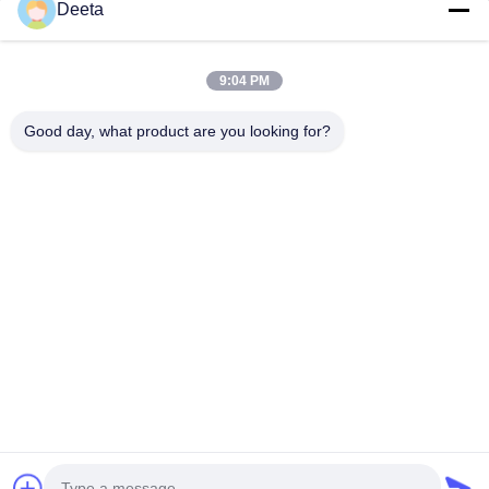
Aperçu
Deeta
Produits
A Propos De Nous
9:04 PM
Visite D'usine
Good day, what product are you looking for?
Contrôle De La Qualité
Nouvelles
FAQ
Contact
Suivez-Nous!