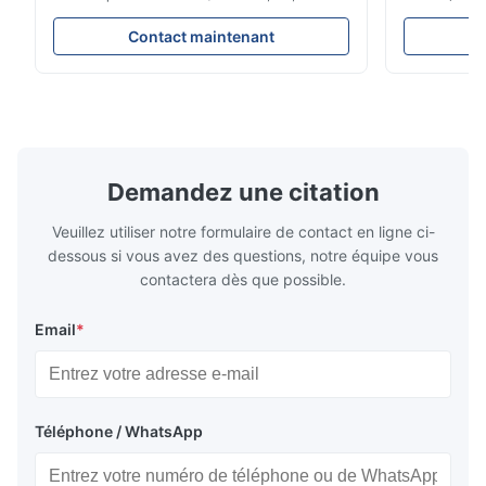
Profibus-PA et totalizateur * N'importe
Évaluations
quelle position d'installation: verticale,
150 - 1 500
Contact maintenant
horizontale ou dans les tuyaux
brides : AN
descendants * Flange: DN15...150 / 1⁄2...6";
Vissé : NPT 
également NPT, G, connexions
Matériaux d
hygiéniques, etc. * -196...+400°C / ...
monel; hastel
Demandez une citation
Veuillez utiliser notre formulaire de contact en ligne ci-
dessous si vous avez des questions, notre équipe vous
contactera dès que possible.
Email
*
Téléphone / WhatsApp