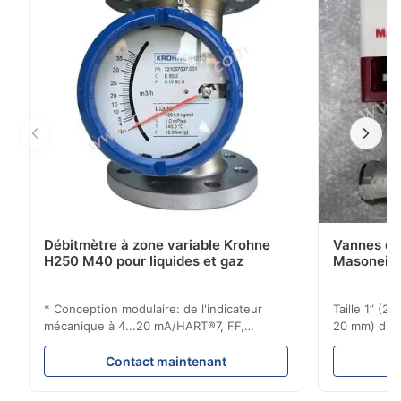
(EGM).TMLe système est conçu pour les ...
Débitmètre à zone variable Krohne
Vannes de
H250 M40 pour liquides et gaz
Masoneila
* Conception modulaire: de l'indicateur
Taille 1” (2
mécanique à 4...20 mA/HART®7, FF,
20 mm) dis
Profibus-PA et totalizateur * N'importe
Évaluations
quelle position d'installation: verticale,
150 - 1 500
Contact maintenant
horizontale ou dans les tuyaux
brides : AN
descendants * Flange: DN15...150 / 1⁄2...6";
Vissé : NPT 