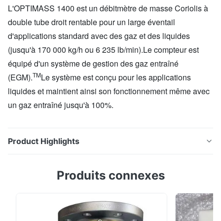
L'OPTIMASS 1400 est un débitmètre de masse Coriolis à
double tube droit rentable pour un large éventail
d'applications standard avec des gaz et des liquides
(jusqu'à 170 000 kg/h ou 6 235 lb/min).Le compteur est
équipé d'un système de gestion des gaz entraîné
TM
(EGM).
Le système est conçu pour les applications
liquides et maintient ainsi son fonctionnement même avec
un gaz entraîné jusqu'à 100%.
Product Highlights
L'OPTIMASS 1400 est un débitmètre de masse Coriolis
Produits connexes
à double tube droit rentable pour un large éventail
d'applications standard avec des gaz et des liquides
(jusqu'à 170 000 kg/h ou 6 235 lb/min).Le compteur
est équipé d'un système de gestion des gaz entraîné