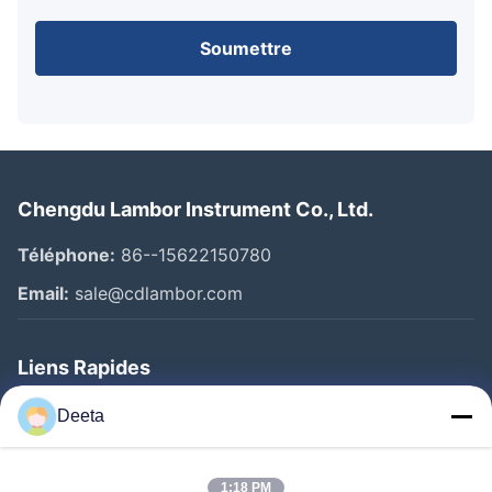
Soumettre
Chengdu Lambor Instrument Co., Ltd.
Téléphone:
86--15622150780
Email:
sale@cdlambor.com
Liens Rapides
Aperçu
Deeta
Produits
A Propos De Nous
1:18 PM