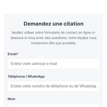
également NPT, G, connexions
Matériaux d
hygiéniques, etc. * -196...+400°C / ...
monel; hastel
Demandez une citation
Veuillez utiliser notre formulaire de contact en ligne ci-
dessous si vous avez des questions, notre équipe vous
contactera dès que possible.
Email
*
Téléphone / WhatsApp
Nom