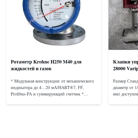
Ротаметр Krohne H250 M40 для
Клапки упр
жидкостей и газов
28000 Vari
* Модульная конструкция: от механического
Размер Станд
индикатора до 4…20 мА/HART®7, FF,
диаметр от 1
Profibus-PA и суммирующий счетчик *
мм) доступен
Любое монтажное положение: вертикальное,
подключения
горизонтальное или в нисходящих
Бесфланцевы
трубопроводах * Фланец: DN15…150 / ½…
фланцами: A
6"; также NPT, G, гигиенические соединения
Резьбовое: N
и т. д. * -196…+400°C / -320…+752°F...
15 до 25 мм)