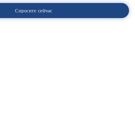
С
п
р
о
с
и
т
е
с
е
й
ч
а
с