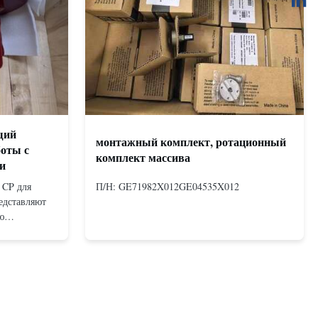
щий
монтажный комплект, ротационный
боты с
комплект массива
и
 CP для
П/Н: GE71982X012GE04535X012
едставляют
ю
измом,
х двойного
х с
ная и
ечивает