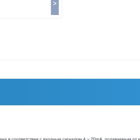
>
апана в соответствии с входным сигналом 4 ~ 20mA, подаваемым от 