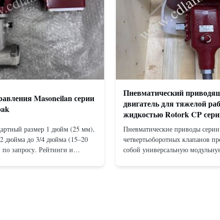
Пневматический приводя
авления Masoneilan серии
двигатель для тяжелой ра
pak
жидкостью Rotork CP сери
артный размер 1 дюйм (25 мм),
Пневматические приводы серии
/2 дюйма до 3/4 дюйма (15–20
четвертьоборотных клапанов пр
 по запросу. Рейтинги и
собой универсальную модульну
 Фланцевый: ANSI 150–1500
конструкцию с кулисным механ
й для монтажа между
доступную как в конфигурация
NSI 150–2500, UNI-DIN 10–400.
действия, так и в конфигурация
PT от 1/2 дюйма до 1 дюйма (от
пружинным возвратом. Компакт
 Материалы корпус...
эффективная конструкция обесп
высокий крутящи...