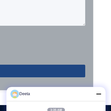
Deeta
3:35 AM