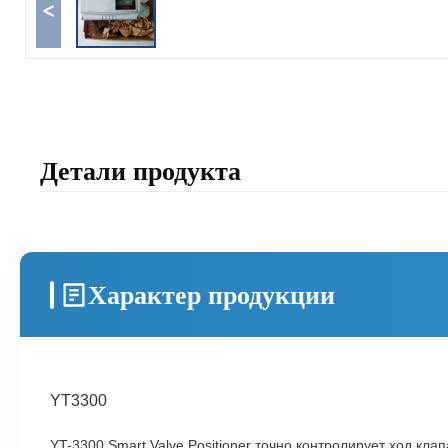
<
Детали продукта
Характер продукции
YT3300
YT-3300 Smart Valve Positioner точно контролирует ход кл