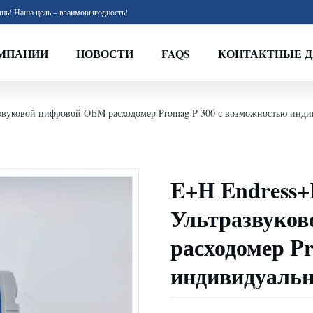
нь! Наша цель – взаимовыгодность!
МПАНИИ
НОВОСТИ
FAQS
КОНТАКТНЫЕ 
развуковой цифровой OEM расходомер Promag P 300 с возможностью инд
E+H Endress+
Ультразвуко
расходомер P
индивидуальн