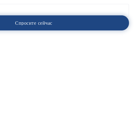
С
п
р
о
с
и
т
е
с
е
й
ч
а
с