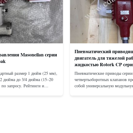
Пневматический приводя
авления Masoneilan серии
двигатель для тяжелой ра
pak
жидкостью Rotork CP сери
артный размер 1 дюйм (25 мм),
Пневматические приводы серии
/2 дюйма до 3/4 дюйма (15–20
четвертьоборотных клапанов пр
 по запросу. Рейтинги и
собой универсальную модульну
 Фланцевый: ANSI 150–1500
конструкцию с кулисным механ
й для монтажа между
доступную как в конфигурация
NSI 150–2500, UNI-DIN 10–400.
действия, так и в конфигурация
PT от 1/2 дюйма до 1 дюйма (от
пружинным возвратом. Компакт
 Материалы корпус...
эффективная конструкция обесп
высокий крутящи...