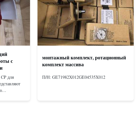
щий
монтажный комплект, ротационный
боты с
комплект массива
и
 CP для
П/Н: GE71982X012GE04535X012
едставляют
ю
измом,
х двойного
х с
ная и
ечивает