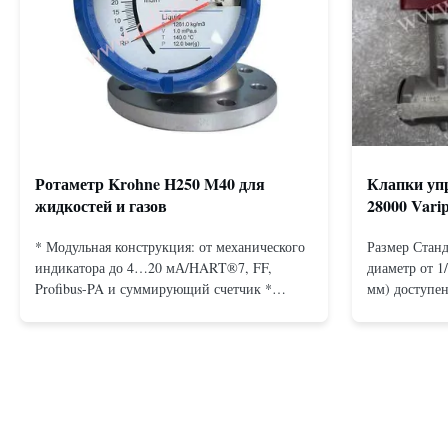
Ротаметр Krohne H250 M40 для
Клапки упр
жидкостей и газов
28000 Vari
* Модульная конструкция: от механического
Размер Станд
индикатора до 4…20 мА/HART®7, FF,
диаметр от 1
Profibus-PA и суммирующий счетчик *
мм) доступен
Любое монтажное положение: вертикальное,
подключения
горизонтальное или в нисходящих
Бесфланцевы
трубопроводах * Фланец: DN15…150 / ½…
фланцами: A
6"; также NPT, G, гигиенические соединения
Резьбовое: N
и т. д. * -196…+400°C / -320…+752°F...
15 до 25 мм)