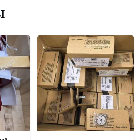
Ы
щий