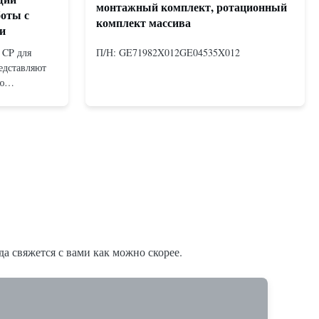
монтажный комплект, ротационный
боты с
комплект массива
и
 CP для
П/Н: GE71982X012GE04535X012
едставляют
ю
измом,
х двойного
х с
ная и
ечивает
а свяжется с вами как можно скорее.