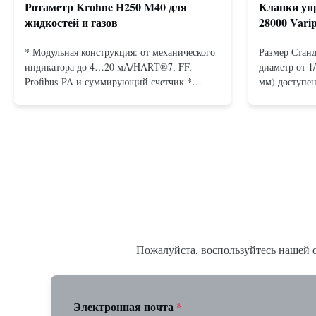
Ротаметр Krohne H250 M40 для
Клапки упр
жидкостей и газов
28000 Vari
* Модульная конструкция: от механического
Размер Станд
индикатора до 4…20 мА/HART®7, FF,
диаметр от 1
Profibus-PA и суммирующий счетчик *
мм) доступен
Любое монтажное положение: вертикальное,
подключения
горизонтальное или в нисходящих
Бесфланцевы
трубопроводах * Фланец: DN15…150 / ½…
фланцами: A
6"; также NPT, G, гигиенические соединения
Резьбовое: N
и т. д. * -196…+400°C / -320…+752°F...
15 до 25 мм)
Пожалуйста, воспользуйтесь нашей о
Электронная почта
*