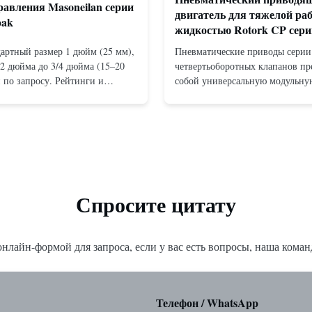
авления Masoneilan серии
двигатель для тяжелой ра
pak
жидкостью Rotork CP сери
артный размер 1 дюйм (25 мм),
Пневматические приводы серии
/2 дюйма до 3/4 дюйма (15–20
четвертьоборотных клапанов пр
 по запросу. Рейтинги и
собой универсальную модульну
 Фланцевый: ANSI 150–1500
конструкцию с кулисным механ
й для монтажа между
доступную как в конфигурация
NSI 150–2500, UNI-DIN 10–400.
действия, так и в конфигурация
PT от 1/2 дюйма до 1 дюйма (от
пружинным возвратом. Компакт
 Материалы корпус...
эффективная конструкция обесп
высокий крутящи...
Спросите цитату
нлайн-формой для запроса, если у вас есть вопросы, наша команд
Телефон / WhatsApp