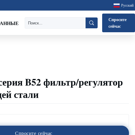
Русский
Спросите
ДАННЫЕ
сейчас
серия B52 фильтр/регулятор
ей стали
С
п
р
о
с
и
т
е
с
е
й
ч
а
с