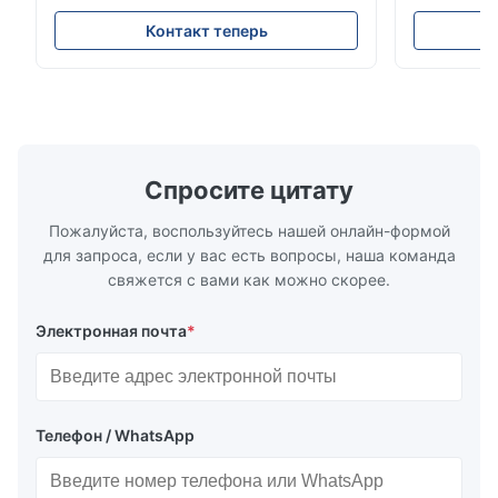
мА/HART®7, FF, Profibus-PA и
(15–20 мм)
суммирующий счетчик * Любое
Рейтинги и
Контакт теперь
монтажное положение: вертикальное,
ANSI 150–1
горизонтальное или в нисходящих
монтажа ме
трубопроводах * Фланец: DN15…150 / ½…
2500, UNI-D
6"; также NPT, G, гигиенические
1/2 дюйма д
соединения и т. д. * -196…+400°C /
Материалы 
-320…+752°F...
Спросите цитату
Пожалуйста, воспользуйтесь нашей онлайн-формой
для запроса, если у вас есть вопросы, наша команда
свяжется с вами как можно скорее.
Электронная почта
*
Телефон / WhatsApp