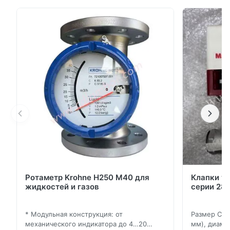
который вы хотите заменить, может иметь марку
GO Switch, Topworx, Valvetop или Emerson.Topworx
является подразделением Emerson и имеет штаб-
квартиру в ЛуисвиллеПродукция включает
дискретные контроллеры клапанов, фи...
Ротаметр Krohne H250 M40 для
Клапки у
жидкостей и газов
серии 280
* Модульная конструкция: от
Размер Ста
механического индикатора до 4…20
мм), диаме