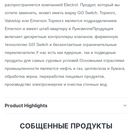
распространяется компанией Electrol. Продукт, который вы
хотите заменить, может иметь марку GO Switch, Topworx,
Valvetop или Emerson.Topworx является подразделением
Emerson и имеет штаб-квартиру в ЛуисвиллеПродукция
включает дискретные контроллеры клапанов, фирменную
технологию GO Switch и бесконтактные ограничительные
переключатели.У нас есть как ядерные, так и подводные
продукты для самых суровых условий.Основными отраслями
промышленности являются нефть и газ, целлюлоза и бумага,
обработка зерна, переработка пищевых продуктов,
производство электроэнергии и очистка сточных вод.
Product Highlights
Топворкс с номером части DXP-L20GNEB1A2
СОБЩЕННЫЕ ПРОДУКТЫ
распространяется компанией Electrol. Продукт,