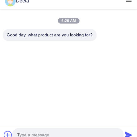
Главная Страница
Deeta
Продукция
О Компании
6:26 AM
Наша Фабрика
Good day, what product are you looking for?
Контроль Качества
Новости
FAQS
Контактные Данные
Следуйте За Нами.
©2026- Chengdu Lambor Instrument Co., Ltd.. . Все права защищены.