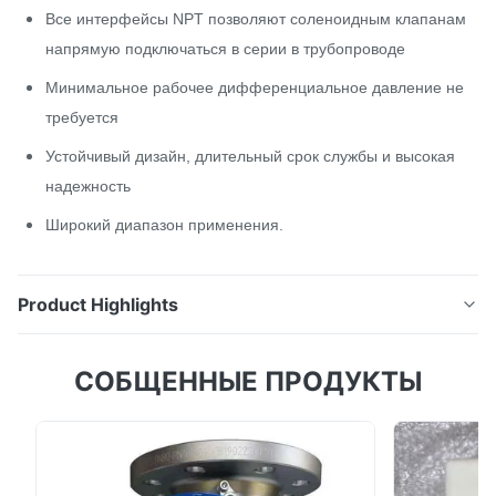
Все интерфейсы NPT позволяют соленоидным клапанам
напрямую подключаться в серии в трубопроводе
Минимальное рабочее дифференциальное давление не
требуется
Устойчивый дизайн, длительный срок службы и высокая
надежность
Широкий диапазон применения.
Product Highlights
Все интерфейсы NPT позволяют соленоидным
СОБЩЕННЫЕ ПРОДУКТЫ
клапанам напрямую подключаться в серии в
трубопроводе Минимальное рабочее
дифференциальное давление не требуется
Устойчивый дизайн, длительный срок службы и