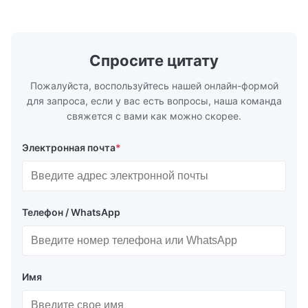
трубопроводах * Фланец: DN15…150 / ½…
2500, UNI-D
6"; также NPT, G, гигиенические
1/2 дюйма д
соединения и т. д. * -196…+400°C /
Материалы 
-320…+752°F...
Спросите цитату
Пожалуйста, воспользуйтесь нашей онлайн-формой
для запроса, если у вас есть вопросы, наша команда
свяжется с вами как можно скорее.
Электронная почта
*
Телефон / WhatsApp
Имя