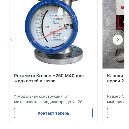
высокая надежность Широкий диапазон
применения....
Ротаметр Krohne H250 M40 для
Клапки у
жидкостей и газов
серии 280
* Модульная конструкция: от
Размер Ста
механического индикатора до 4…20
мм), диаме
мА/HART®7, FF, Profibus-PA и
(15–20 мм)
суммирующий счетчик * Любое
Рейтинги и
Контакт теперь
монтажное положение: вертикальное,
ANSI 150–1
горизонтальное или в нисходящих
монтажа ме