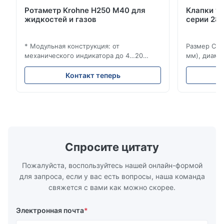
Ротаметр Krohne H250 M40 для
Клапки у
жидкостей и газов
серии 280
* Модульная конструкция: от
Размер Ста
механического индикатора до 4…20
мм), диаме
мА/HART®7, FF, Profibus-PA и
(15–20 мм)
суммирующий счетчик * Любое
Рейтинги и
Контакт теперь
монтажное положение: вертикальное,
ANSI 150–1
горизонтальное или в нисходящих
монтажа ме
трубопроводах * Фланец: DN15…150 / ½…
2500, UNI-D
6"; также NPT, G, гигиенические
1/2 дюйма д
соединения и т. д. * -196…+400°C /
Материалы 
-320…+752°F...
Спросите цитату
Пожалуйста, воспользуйтесь нашей онлайн-формой
для запроса, если у вас есть вопросы, наша команда
свяжется с вами как можно скорее.
Электронная почта
*