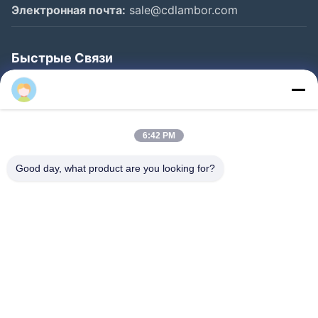
Электронная почта:
sale@cdlambor.com
Быстрые Связи
Главная Страница
Продукция
О Компании
6:42 PM
Наша Фабрика
Good day, what product are you looking for?
Контроль Качества
Новости
FAQS
Контактные Данные
Следуйте За Нами.