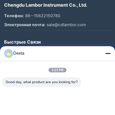
Chengdu Lambor Instrument Co., Ltd.
Телефон:
86--15622150780
Электронная почта:
sale@cdlambor.com
Быстрые Связи
Главная Страница
Deeta
Продукция
О Компании
3:23 PM
Наша Фабрика
Good day, what product are you looking for?
Контроль Качества
Новости
FAQS