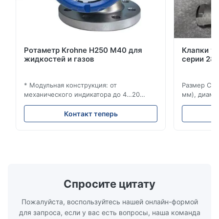
Ротаметр Krohne H250 M40 для
Клапки у
жидкостей и газов
серии 280
* Модульная конструкция: от
Размер Ста
механического индикатора до 4…20
мм), диаме
мА/HART®7, FF, Profibus-PA и
(15–20 мм)
суммирующий счетчик * Любое
Рейтинги и
Контакт теперь
монтажное положение: вертикальное,
ANSI 150–1
горизонтальное или в нисходящих
монтажа ме
трубопроводах * Фланец: DN15…150 / ½…
2500, UNI-D
6"; также NPT, G, гигиенические
1/2 дюйма д
соединения и т. д. * -196…+400°C /
Материалы 
-320…+752°F...
Спросите цитату
Пожалуйста, воспользуйтесь нашей онлайн-формой
для запроса, если у вас есть вопросы, наша команда