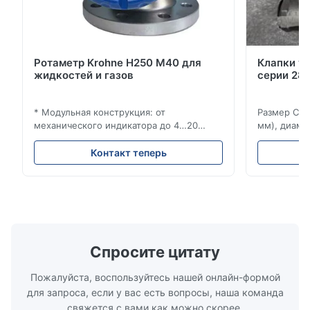
Ротаметр Krohne H250 M40 для
Клапки у
жидкостей и газов
серии 280
* Модульная конструкция: от
Размер Ста
механического индикатора до 4…20
мм), диаме
мА/HART®7, FF, Profibus-PA и
(15–20 мм)
суммирующий счетчик * Любое
Рейтинги и
Контакт теперь
монтажное положение: вертикальное,
ANSI 150–1
горизонтальное или в нисходящих
монтажа ме
трубопроводах * Фланец: DN15…150 / ½…
2500, UNI-D
6"; также NPT, G, гигиенические
1/2 дюйма д
соединения и т. д. * -196…+400°C /
Материалы 
-320…+752°F...
Спросите цитату
Пожалуйста, воспользуйтесь нашей онлайн-формой
для запроса, если у вас есть вопросы, наша команда
свяжется с вами как можно скорее.