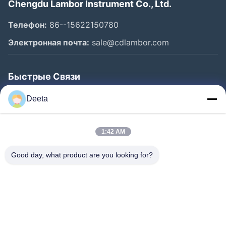
Chengdu Lambor Instrument Co., Ltd.
Телефон:
86--15622150780
Электронная почта:
sale@cdlambor.com
Быстрые Связи
Главная Страница
Deeta
Продукция
О Компании
1:42 AM
Наша Фабрика
Good day, what product are you looking for?
Контроль Качества
Новости
FAQS
Контактные Данные