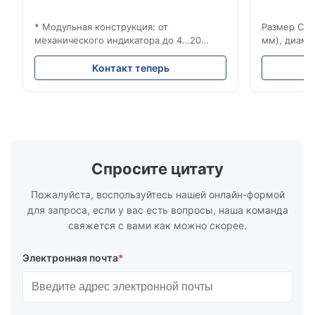
* Модульная конструкция: от
Размер Ста
механического индикатора до 4…20
мм), диаме
мА/HART®7, FF, Profibus-PA и
(15–20 мм)
суммирующий счетчик * Любое
Рейтинги и
Контакт теперь
монтажное положение: вертикальное,
ANSI 150–1
горизонтальное или в нисходящих
монтажа ме
трубопроводах * Фланец: DN15…150 / ½…
2500, UNI-D
6"; также NPT, G, гигиенические
1/2 дюйма д
соединения и т. д. * -196…+400°C /
Материалы 
-320…+752°F...
Спросите цитату
Пожалуйста, воспользуйтесь нашей онлайн-формой
для запроса, если у вас есть вопросы, наша команда
свяжется с вами как можно скорее.
Электронная почта
*