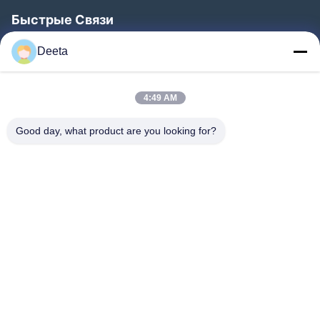
Быстрые Связи
Главная Страница
Deeta
Продукция
О Компании
4:49 AM
Наша Фабрика
Good day, what product are you looking for?
Контроль Качества
Новости
FAQS
Контактные Данные
Следуйте За Нами.