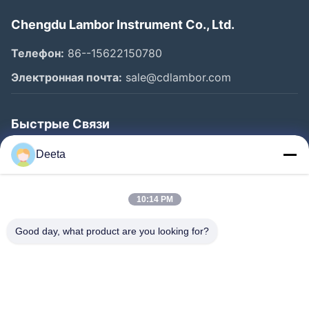
Chengdu Lambor Instrument Co., Ltd.
Телефон:
86--15622150780
Электронная почта:
sale@cdlambor.com
Быстрые Связи
Главная Страница
Deeta
Продукция
О Компании
10:14 PM
Наша Фабрика
Good day, what product are you looking for?
Контроль Качества
Новости
FAQS