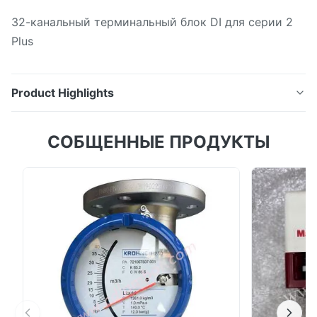
32-канальный терминальный блок DI для серии 2
Plus
Product Highlights
Дискретная входная карта плюс 32-канальный
СОБЩЕННЫЕ ПРОДУКТЫ
терминальный блок DI для серии 2 Plus