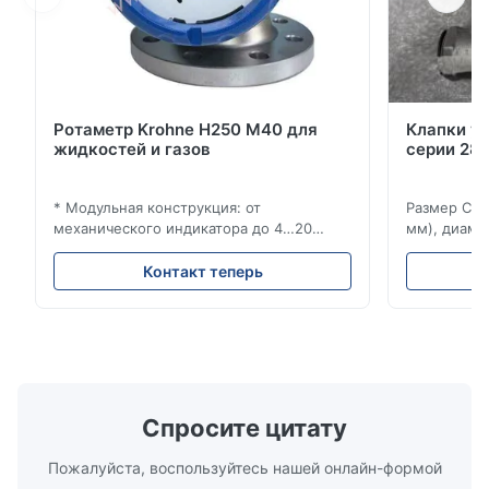
Ротаметр Krohne H250 M40 для
Клапки у
жидкостей и газов
серии 280
* Модульная конструкция: от
Размер Ста
механического индикатора до 4…20
мм), диаме
мА/HART®7, FF, Profibus-PA и
(15–20 мм)
суммирующий счетчик * Любое
Рейтинги и
Контакт теперь
монтажное положение: вертикальное,
ANSI 150–1
горизонтальное или в нисходящих
монтажа ме
трубопроводах * Фланец: DN15…150 / ½…
2500, UNI-D
6"; также NPT, G, гигиенические
1/2 дюйма д
соединения и т. д. * -196…+400°C /
Материалы 
-320…+752°F...
Спросите цитату
Пожалуйста, воспользуйтесь нашей онлайн-формой