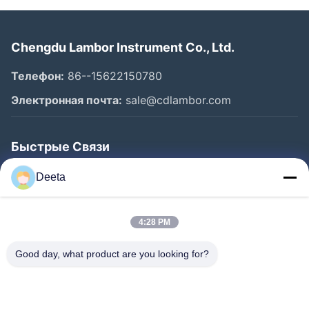
Chengdu Lambor Instrument Co., Ltd.
Телефон:
86--15622150780
Электронная почта:
sale@cdlambor.com
Быстрые Связи
Главная Страница
Deeta
Продукция
О Компании
4:28 PM
Наша Фабрика
Good day, what product are you looking for?
Контроль Качества
Новости