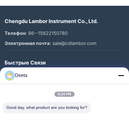
Chengdu Lambor Instrument Co., Ltd.
Телефон:
86--15622150780
Электронная почта:
sale@cdlambor.com
Быстрые Связи
Главная Страница
Deeta
Продукция
О Компании
8:24 PM
Наша Фабрика
Good day, what product are you looking for?
Контроль Качества
Новости