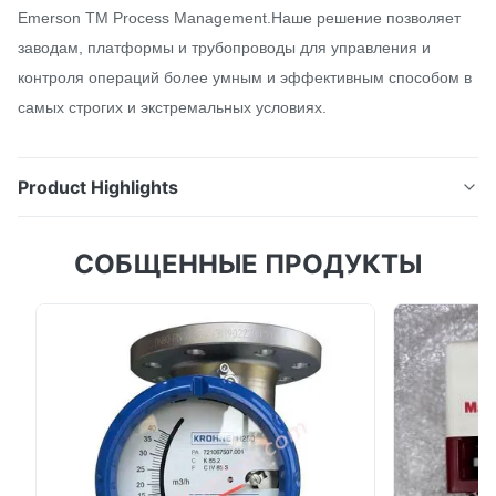
Emerson TM Process Management.Наше решение позволяет
заводам, платформы и трубопроводы для управления и
контроля операций более умным и эффективным способом в
самых строгих и экстремальных условиях.
Product Highlights
TopWorx TM является одним из внутренних
СОБЩЕННЫЕ ПРОДУКТЫ
предприятий Emerson TM Process
Management.Наше решение позволяет заводам,
платформы и трубопроводы для управления и
контроля операций более умным и эффективным
способом в самых строгих и экстремальных
условиях....