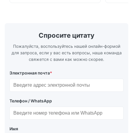
горизонтальное или в нисходящих
монтажа ме
трубопроводах * Фланец: DN15…150 / ½…
2500, UNI-D
6"; также NPT, G, гигиенические
1/2 дюйма д
соединения и т. д. * -196…+400°C /
Материалы 
-320…+752°F...
Спросите цитату
Пожалуйста, воспользуйтесь нашей онлайн-формой
для запроса, если у вас есть вопросы, наша команда
свяжется с вами как можно скорее.
Электронная почта
*
Телефон / WhatsApp
Имя