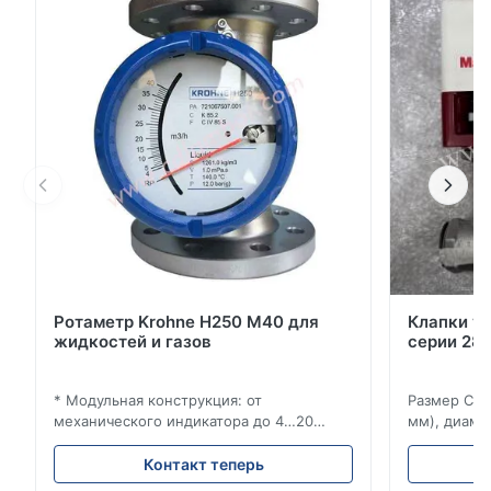
4100,Электромагнитные потокометры OPTIFLUX
4300 и OPTIFLUX 4400 для базовых и передовых
применений с агрессивными и абразивными с...
Ротаметр Krohne H250 M40 для
Клапки у
жидкостей и газов
серии 280
* Модульная конструкция: от
Размер Ста
механического индикатора до 4…20
мм), диаме
мА/HART®7, FF, Profibus-PA и
(15–20 мм)
суммирующий счетчик * Любое
Рейтинги и
Контакт теперь
монтажное положение: вертикальное,
ANSI 150–1