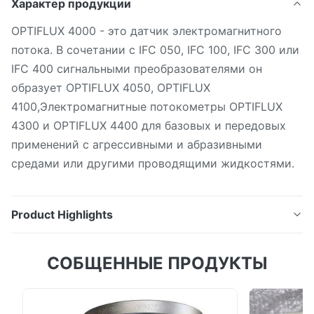
Характер продукции
OPTIFLUX 4000 - это датчик электромагнитного
потока. В сочетании с IFC 050, IFC 100, IFC 300 или
IFC 400 сигнальными преобразователями он
образует OPTIFLUX 4050, OPTIFLUX
4100,Электромагнитные потокометры OPTIFLUX
4300 и OPTIFLUX 4400 для базовых и передовых
применений с агрессивными и абразивными
средами или другими проводящими жидкостями.
Product Highlights
OPTIFLUX 4000 - это датчик электромагнитного
СОБЩЕННЫЕ ПРОДУКТЫ
потока. В сочетании с IFC 050, IFC 100, IFC 300 или
IFC 400 сигнальными преобразователями он
образует OPTIFLUX 4050, OPTIFLUX