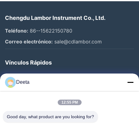
Chengdu Lambor Instrument Co., Ltd.
Teléfono:
86--15622150780
Correo electrónico:
sale@cdlambor.com
Vínculos Rápidos
Inicio
Deeta
Productos
Sobre Nosotros
12:55 PM
Visita A La Fábrica
Good day, what product are you looking for?
Control De Calidad
Noticias