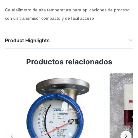
Caudalímetro de alta temperatura para aplicaciones de proceso
con un transmisor compacto y de fácil acceso
Product Highlights
5P3B Caudalímetro de alta temperatura para
Productos relacionados
aplicaciones de proceso con un transmisor compacto
y de fácil acceso