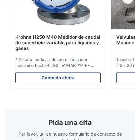
Krohne H250 M40 Medidor de caudal
Válvulas d
de superficie variable para líquidos y
Masoneila
gases
* Diseño modular: desde el indicador
Tamaño 1 ′′ 
mecánico hasta 4...20 mA/HART®7, FF,
(15 a 20 mm)
Profibus-PA y totalizador * Cualquier
Clasificaci
posición de instalación: vertical, horizontal
condiciones
Contacto ahora
o en tuberías descendentes * Flange:
ensayo de l
DN15...150 / 1⁄2...6"; también NPT, G,
Sin brida pa
conexiones higiénicas, etc. * -196...+400°C
150 ¢ 2500, 
/ -320...+752°F; m...
NPT 1/2 ̊ a ..
Pida una cita
Por favor, utilice nuestro formulario de contacto de