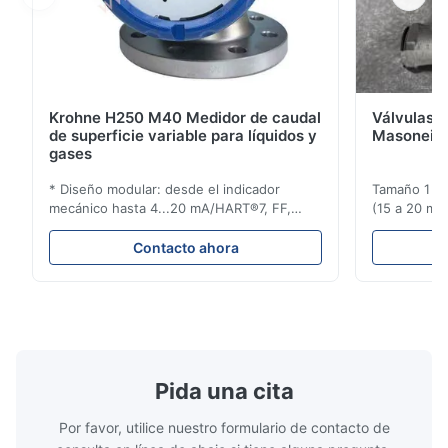
Krohne H250 M40 Medidor de caudal
Válvulas d
de superficie variable para líquidos y
Masoneila
gases
* Diseño modular: desde el indicador
Tamaño 1 ′′ 
mecánico hasta 4...20 mA/HART®7, FF,
(15 a 20 mm)
Profibus-PA y totalizador * Cualquier
Clasificaci
posición de instalación: vertical, horizontal
condiciones
Contacto ahora
o en tuberías descendentes * Flange:
ensayo de l
DN15...150 / 1⁄2...6"; también NPT, G,
Sin brida pa
conexiones higiénicas, etc. * -196...+400°C
150 ¢ 2500, 
/ -320...+752°F; m...
NPT 1/2 ̊ a ..
Pida una cita
Por favor, utilice nuestro formulario de contacto de