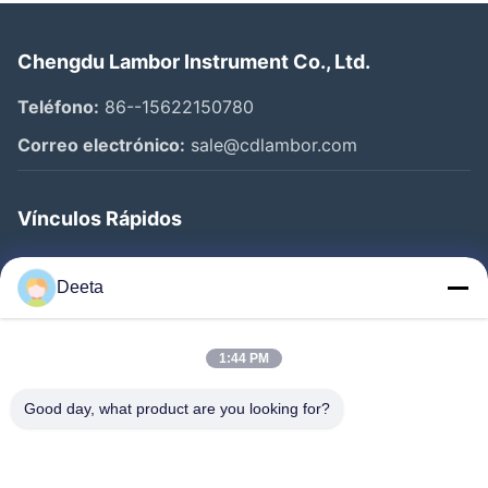
Chengdu Lambor Instrument Co., Ltd.
Teléfono:
86--15622150780
Correo electrónico:
sale@cdlambor.com
Vínculos Rápidos
Inicio
Deeta
Productos
Sobre Nosotros
1:44 PM
Visita A La Fábrica
Good day, what product are you looking for?
Control De Calidad
Noticias