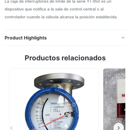
La caja de interruptores de límite de la serie YT-850 es un
dispositivo que notifica a la sala de control central o al
controlador cuando la válvula alcanza la posición establecida.
Product Highlights
Página web oficial La caja de interruptores de límite
Productos relacionados
de la serie YT-850 es un dispositivo que notifica a la
sala de control central o al controlador cuando la
válvula alcanza la posición establecida.