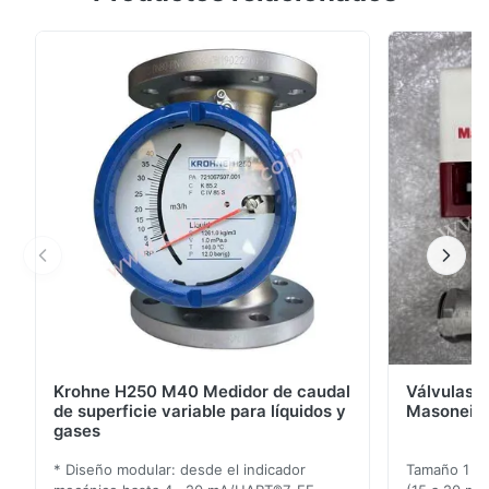
control de aceleración para aumentar la velocidad de
acaricio.y una restricción de derivación integral para
eliminar los problemas de saturación del posicionador
que pueden ocurrir con los ...
Krohne H250 M40 Medidor de caudal
Válvulas d
de superficie variable para líquidos y
Masoneila
gases
* Diseño modular: desde el indicador
Tamaño 1 ′′ 