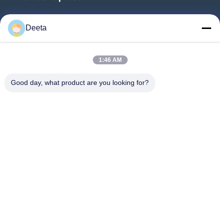
Inicio
Deeta
Productos
Sobre Nosotros
1:46 AM
Visita A La Fábrica
Good day, what product are you looking for?
Control De Calidad
Noticias
Preguntas Frecuentes
Contacto
Síguenos.