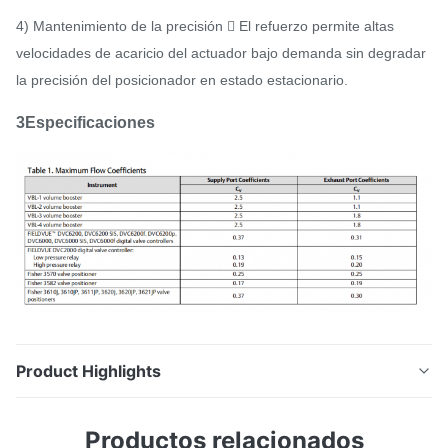
4) Mantenimiento de la precisión  El refuerzo permite altas
velocidades de acaricio del actuador bajo demanda sin degradar
la precisión del posicionador en estado estacionario.
3Especificaciones
Product Highlights
1Descripción. El amplificador de volumen Fisher VBL
Productos relacionados
se utiliza junto con un posicionador en una válvula de