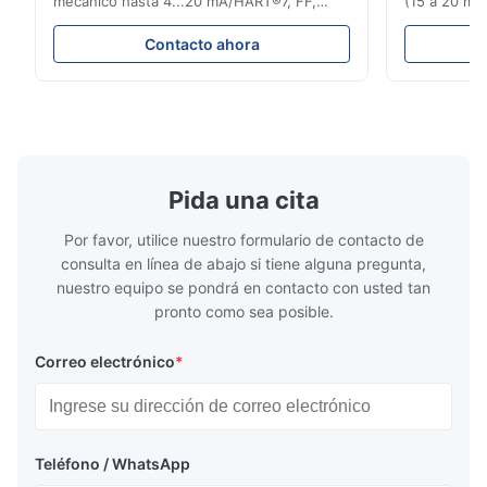
mecánico hasta 4...20 mA/HART®7, FF,
(15 a 20 mm)
Profibus-PA y totalizador * Cualquier
Clasificaci
posición de instalación: vertical, horizontal
condiciones
Contacto ahora
o en tuberías descendentes * Flange:
ensayo de l
DN15...150 / 1⁄2...6"; también NPT, G,
Sin brida pa
conexiones higiénicas, etc. * -196...+400°C
150 ¢ 2500, 
/ -320...+752°F; m...
NPT 1/2 ̊ a ..
Pida una cita
Por favor, utilice nuestro formulario de contacto de
consulta en línea de abajo si tiene alguna pregunta,
nuestro equipo se pondrá en contacto con usted tan
pronto como sea posible.
Correo electrónico
*
Teléfono / WhatsApp