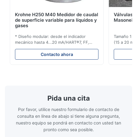
Krohne H250 M40 Medidor de caudal
Válvulas d
de superficie variable para líquidos y
Masoneila
gases
* Diseño modular: desde el indicador
Tamaño 1 ′′ 
mecánico hasta 4...20 mA/HART®7, FF,
(15 a 20 mm)
Profibus-PA y totalizador * Cualquier
Clasificaci
posición de instalación: vertical, horizontal
condiciones
Contacto ahora
o en tuberías descendentes * Flange:
ensayo de l
DN15...150 / 1⁄2...6"; también NPT, G,
Sin brida pa
conexiones higiénicas, etc. * -196...+400°C
150 ¢ 2500, 
/ -320...+752°F; m...
NPT 1/2 ̊ a ..
Pida una cita
Por favor, utilice nuestro formulario de contacto de
consulta en línea de abajo si tiene alguna pregunta,
nuestro equipo se pondrá en contacto con usted tan
pronto como sea posible.