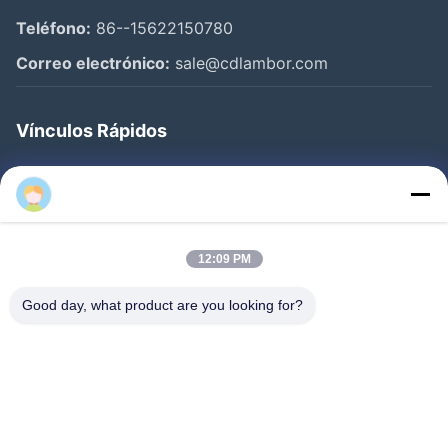
Teléfono:
86--15622150780
Correo electrónico:
sale@cdlambor.com
Vínculos Rápidos
Inicio
Productos
Sobre Nosotros
12:09 PM
Visita A La Fábrica
Good day, what product are you looking for?
Control De Calidad
Noticias
Preguntas Frecuentes
Contacto