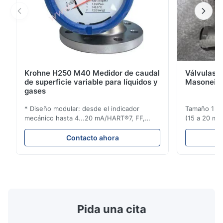
Krohne H250 M40 Medidor de caudal
Válvulas d
de superficie variable para líquidos y
Masoneila
gases
* Diseño modular: desde el indicador
Tamaño 1 ′′ 
mecánico hasta 4...20 mA/HART®7, FF,
(15 a 20 mm)
Profibus-PA y totalizador * Cualquier
Clasificaci
posición de instalación: vertical, horizontal
condiciones
Contacto ahora
o en tuberías descendentes * Flange:
ensayo de l
DN15...150 / 1⁄2...6"; también NPT, G,
Sin brida pa
conexiones higiénicas, etc. * -196...+400°C
150 ¢ 2500, 
/ -320...+752°F; m...
NPT 1/2 ̊ a ..
Pida una cita