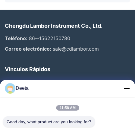
Chengdu Lambor Instrument Co., Ltd.
Teléfono:
86--15622150780
Correo electrónico:
sale@cdlambor.com
Vínculos Rápidos
Inicio
Deeta
Productos
Sobre Nosotros
11:58 AM
Visita A La Fábrica
Good day, what product are you looking for?
Control De Calidad
Noticias