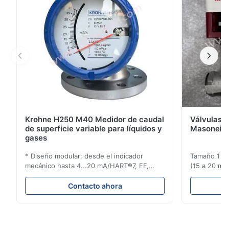
Krohne H250 M40 Medidor de caudal
Válvulas d
de superficie variable para líquidos y
Masoneila
gases
* Diseño modular: desde el indicador
Tamaño 1 ′′ 
mecánico hasta 4...20 mA/HART®7, FF,
(15 a 20 mm)
Profibus-PA y totalizador * Cualquier
Clasificaci
posición de instalación: vertical, horizontal
condiciones
Contacto ahora
o en tuberías descendentes * Flange:
ensayo de l
DN15...150 / 1⁄2...6"; también NPT, G,
Sin brida pa
conexiones higiénicas, etc. * -196...+400°C
150 ¢ 2500, 
/ -320...+752°F; m...
NPT 1/2 ̊ a ..