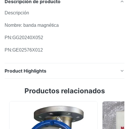
Descripción de producto
Descripción
Nombre: banda magnética
PN:GG20240X052
PN:GE02576X012
Product Highlights
Descripción Nombre: banda magnética
Productos relacionados
PN:GG20240X052 PN:GE02576X012