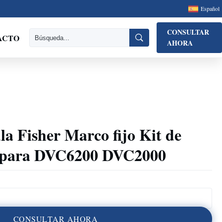
Español
CONSULTAR
ACTO
AHORA
la Fisher Marco fijo Kit de
a para DVC6200 DVC2000
C
O
N
S
U
L
T
A
R
A
H
O
R
A