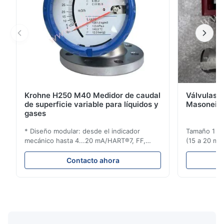
Krohne H250 M40 Medidor de caudal
Válvulas d
de superficie variable para líquidos y
Masoneila
gases
* Diseño modular: desde el indicador
Tamaño 1 ′′ 
mecánico hasta 4...20 mA/HART®7, FF,
(15 a 20 mm)
Profibus-PA y totalizador * Cualquier
Clasificaci
posición de instalación: vertical, horizontal
condiciones
Contacto ahora
o en tuberías descendentes * Flange:
ensayo de l
DN15...150 / 1⁄2...6"; también NPT, G,
Sin brida pa
conexiones higiénicas, etc. * -196...+400°C
150 ¢ 2500, 
/ -320...+752°F; m...
NPT 1/2 ̊ a ..