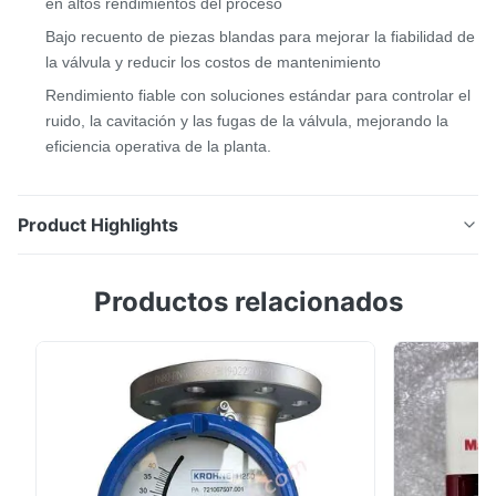
en altos rendimientos del proceso
Bajo recuento de piezas blandas para mejorar la fiabilidad de
la válvula y reducir los costos de mantenimiento
Rendimiento fiable con soluciones estándar para controlar el
ruido, la cavitación y las fugas de la válvula, mejorando la
eficiencia operativa de la planta.
Product Highlights
Válvula guiada por jaula serie Masoneilan 41005 La
Productos relacionados
válvula de control de alta resistencia serie Masoneilan
41005 presenta configuraciones de obturador
equilibrado. Esta línea de productos ofrece una
operación eficiente y estable en condiciones de
proceso exigentes, incluidas aplicaciones con caídas
...