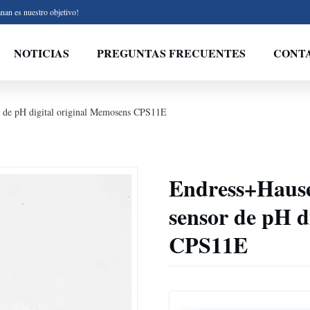
nan es nuestro objetivo!
NOTICIAS
PREGUNTAS FRECUENTES
CONT
e pH digital original Memosens CPS11E
Endress+Hau
sensor de pH d
CPS11E