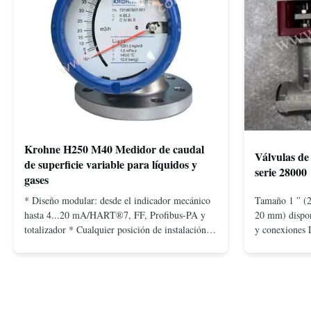
Krohne H250 M40 Medidor de caudal
Válvulas de
de superficie variable para líquidos y
serie 28000
gases
* Diseño modular: desde el indicador mecánico
Tamaño 1 ′′ (2
hasta 4...20 mA/HART®7, FF, Profibus-PA y
20 mm) disponi
totalizador * Cualquier posición de instalación:
y conexiones 
vertical, horizontal o en tuberías descendentes *
máquinas de e
Flange: DN15...150 / 1⁄2...6"; también NPT, G,
siguientes: Si
conexiones higiénicas, etc. * -196...+400°C /
bridas: ANSI
-320...+752°F; m...
Con tornillo: N