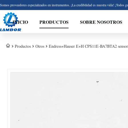
Somos proveedores especializados en instrumentos. ¡La credibilidad es nuestra vida! ¡Todos ga
INICIO
PRODUCTOS
SOBRE NOSOTROS
Productos
Otros
Endress+Hauser E+H CPS11E-BA7BTA2 sensor d