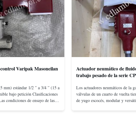
 control Varipak Masoneilan
Actuador neumático de fluid
trabajo pesado de la serie C
5 mm) estándar 1/2 ′′ a 3/4 ′′ (15 a
Los actuadores neumáticos de la 
ble bajo petición Clasificaciones
válvulas de un cuarto de vuelta ti
Las condiciones de ensayo de las
de yugo escocés, modular y versáti
nsayo de la UE deben ser las
en configuraciones de doble acción
n brida para el montaje entre
por resorte. El diseño compacto y e
 150 ¢ 2500, UNI-DIN 10 - 400
produce pares elevados incluso a b
PT 1/2 ̊ a ...
Los conceptos de ...