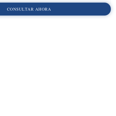
C
O
N
S
U
L
T
A
R
A
H
O
R
A