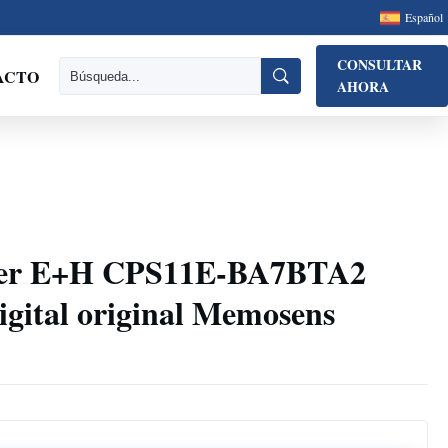
Español
CONSULTAR
ACTO
AHORA
ser E+H CPS11E-BA7BTA2
igital original Memosens