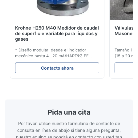
Krohne H250 M40 Medidor de caudal
Válvulas d
de superficie variable para líquidos y
Masoneila
gases
* Diseño modular: desde el indicador
Tamaño 1 ′′ 
mecánico hasta 4...20 mA/HART®7, FF,
(15 a 20 mm)
Profibus-PA y totalizador * Cualquier
Clasificaci
posición de instalación: vertical, horizontal
condiciones
Contacto ahora
o en tuberías descendentes * Flange:
ensayo de l
DN15...150 / 1⁄2...6"; también NPT, G,
Sin brida pa
conexiones higiénicas, etc. * -196...+400°C
150 ¢ 2500, 
/ -320...+752°F; m...
NPT 1/2 ̊ a ..
Pida una cita
Por favor, utilice nuestro formulario de contacto de
consulta en línea de abajo si tiene alguna pregunta,
nuestro equipo se pondrá en contacto con usted tan