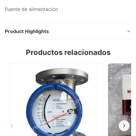
Fuente de alimentación
Product Highlights
Emerson DeltaV Ovation, y también el equipo de la
Productos relacionados
NBA. Fuente de alimentación