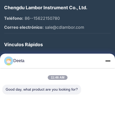
Chengdu Lambor Instrument Co., Ltd.
Teléfono:
86--15622150780
Correo electrónico:
sale@cdlambor.com
Vínculos Rápidos
Inicio
Deeta
Productos
Sobre Nosotros
11:46 AM
Visita A La Fábrica
Good day, what product are you looking for?
Control De Calidad
Noticias
Preguntas Frecuentes