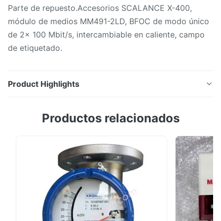
Parte de repuesto.Accesorios SCALANCE X-400,
módulo de medios MM491-2LD, BFOC de modo único
de 2x 100 Mbit/s, intercambiable en caliente, campo
de etiquetado.
Product Highlights
Parte de repuesto.Accesorios SCALANCE X-400,
Productos relacionados
módulo de medios MM491-2LD, BFOC de modo único
de 2x 100 Mbit/s, intercambiable en caliente, campo
de etiquetado.