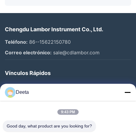
Chengdu Lambor Instrument Co., Ltd.
Teléfono:
86--15622150780
Correo electrónico:
sale@cdlambor.com
Vínculos Rápidos
Inicio
Deeta
Productos
Sobre Nosotros
9:43 PM
Visita A La Fábrica
Good day, what product are you looking for?
Control De Calidad