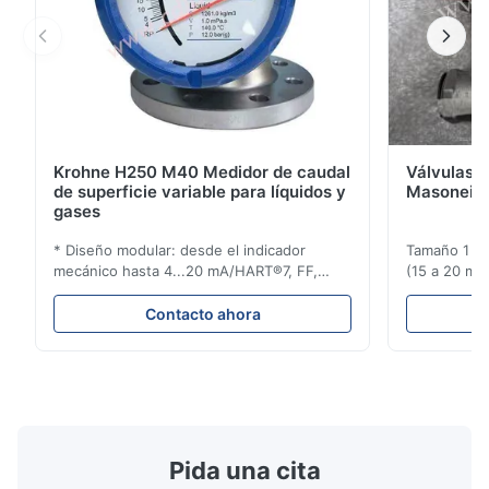
Krohne H250 M40 Medidor de caudal
Válvulas d
de superficie variable para líquidos y
Masoneila
gases
* Diseño modular: desde el indicador
Tamaño 1 ′′ 
mecánico hasta 4...20 mA/HART®7, FF,
(15 a 20 mm)
Profibus-PA y totalizador * Cualquier
Clasificaci
posición de instalación: vertical, horizontal
condiciones
Contacto ahora
o en tuberías descendentes * Flange:
ensayo de l
DN15...150 / 1⁄2...6"; también NPT, G,
Sin brida pa
conexiones higiénicas, etc. * -196...+400°C
150 ¢ 2500, 
/ -320...+752°F; m...
NPT 1/2 ̊ a ..
Pida una cita