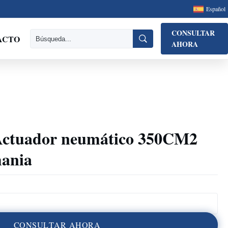
Español
CONSULTAR
ACTO
AHORA
Actuador neumático 350CM2
mania
C
O
N
S
U
L
T
A
R
A
H
O
R
A