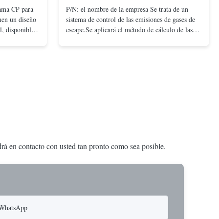
gama CP para
P/N: el nombre de la empresa Se trata de un
enen un diseño
sistema de control de las emisiones de gases de
l, disponible
escape.Se aplicará el método de cálculo de las
 y de retorno
emisiones.
ficiente
ajas presiones.
ndrá en contacto con usted tan pronto como sea posible.