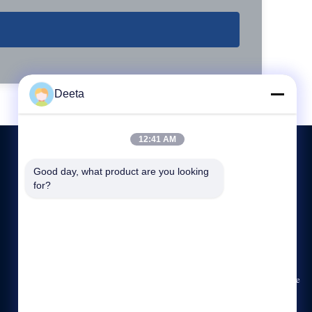
Deeta
12:41 AM
Good day, what product are you looking 
for?
ÉNTRENOS EN CONTACTO CON
86--15622150780
sale@cdlambor.com
Edificio 2, Xingyuehui, calle Laifengwu No. 56, distrito de
Wuhou, Chengdu