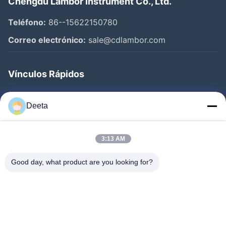
Chengdu Lambor Instrument Co., Ltd.
Teléfono:
86--15622150780
Correo electrónico:
sale@cdlambor.com
Vínculos Rápidos
Inicio
Deeta
Productos
Sobre Nosotros
3:13 AM
Visita A La Fábrica
Good day, what product are you looking for?
Control De Calidad
Noticias
Preguntas Frecuentes
Contacto