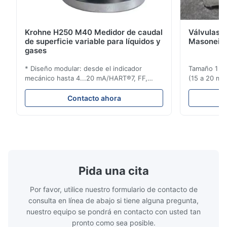
Krohne H250 M40 Medidor de caudal
Válvulas d
de superficie variable para líquidos y
Masoneila
gases
* Diseño modular: desde el indicador
Tamaño 1 ′′ 
mecánico hasta 4...20 mA/HART®7, FF,
(15 a 20 mm)
Profibus-PA y totalizador * Cualquier
Clasificaci
posición de instalación: vertical, horizontal
condiciones
Contacto ahora
o en tuberías descendentes * Flange:
ensayo de l
DN15...150 / 1⁄2...6"; también NPT, G,
Sin brida pa
conexiones higiénicas, etc. * -196...+400°C
150 ¢ 2500, 
/ -320...+752°F; m...
NPT 1/2 ̊ a ..
Pida una cita
Por favor, utilice nuestro formulario de contacto de
consulta en línea de abajo si tiene alguna pregunta,
nuestro equipo se pondrá en contacto con usted tan
pronto como sea posible.