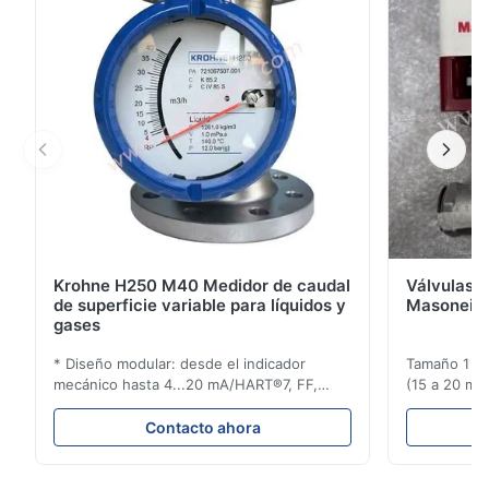
operación e integración del sistemaLa tecnología ...
Krohne H250 M40 Medidor de caudal
Válvulas d
de superficie variable para líquidos y
Masoneila
gases
* Diseño modular: desde el indicador
Tamaño 1 ′′ 
mecánico hasta 4...20 mA/HART®7, FF,
(15 a 20 mm)
Profibus-PA y totalizador * Cualquier
Clasificaci
posición de instalación: vertical, horizontal
condiciones
Contacto ahora
o en tuberías descendentes * Flange:
ensayo de l
DN15...150 / 1⁄2...6"; también NPT, G,
Sin brida pa
conexiones higiénicas, etc. * -196...+400°C
150 ¢ 2500, 