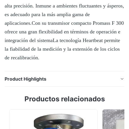
alta precisión. Inmune a ambientes fluctuantes y ásperos,
es adecuado para la más amplia gama de
aplicaciones.Con su transmisor compacto Promass F 300
ofrece una gran flexibilidad en términos de operación e
integración del sistemaLa tecnología Heartbeat permite
la fiabilidad de la medición y la extensión de los ciclos
de recalibración.
Product Highlights
Promass F tiene una larga reputación como un sensor
Productos relacionados
de alta precisión. Inmune a ambientes fluctuantes y
ásperos, es adecuado para la más amplia gama de
aplicaciones.Con su transmisor compacto Promass F
300 ofrece una gran flexibilidad en términos de