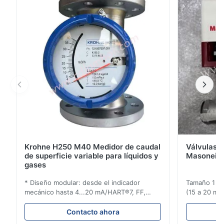
proporciona valores medidos fiables en tiempo real
para un control rápido de válvulas y actuadores. ...
Krohne H250 M40 Medidor de caudal
Válvulas d
de superficie variable para líquidos y
Masoneila
gases
* Diseño modular: desde el indicador
Tamaño 1 ′′ 
mecánico hasta 4...20 mA/HART®7, FF,
(15 a 20 mm)
Profibus-PA y totalizador * Cualquier
Clasificaci
posición de instalación: vertical, horizontal
condiciones
Contacto ahora
o en tuberías descendentes * Flange:
ensayo de l