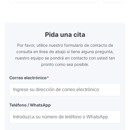
DN15...150 / 1⁄2...6"; también NPT, G,
Sin brida pa
conexiones higiénicas, etc. * -196...+400°C
150 ¢ 2500, 
/ -320...+752°F; m...
NPT 1/2 ̊ a ..
Pida una cita
Por favor, utilice nuestro formulario de contacto de
consulta en línea de abajo si tiene alguna pregunta,
nuestro equipo se pondrá en contacto con usted tan
pronto como sea posible.
Correo electrónico
*
Teléfono / WhatsApp