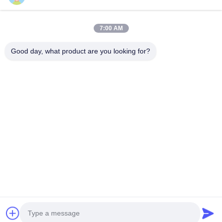
Productos
Sobre Nosotros
7:00 AM
Visita A La Fábrica
Good day, what product are you looking for?
Control De Calidad
Noticias
Preguntas Frecuentes
Contacto
Síguenos.
©2026- Chengdu Lambor Instrument Co., Ltd.. . Todos los derechos
reservados.