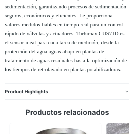
sedimentación, garantizando procesos de sedimentación
seguros, económicos y eficientes. Le proporciona
valores medidos fiables en tiempo real para un control
rápido de válvulas y actuadores. Turbimax CUS71D es
el sensor ideal para cada tarea de medición, desde la
protección del agua aguas abajo en plantas de
tratamiento de aguas residuales hasta la optimización de
los tiempos de retrolavado en plantas potabilizadoras.
Product Highlights
Turbimax CUS71D monitoriza continuamente las zonas
Productos relacionados
de separación y transición en tanques de clarificación
y sedimentación, garantizando procesos de
sedimentación seguros, económicos y eficientes. Le