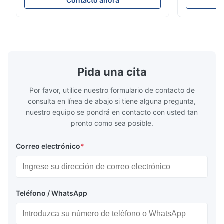
Contacto ahora
o en tuberías descendentes * Flange:
ensayo de l
DN15...150 / 1⁄2...6"; también NPT, G,
Sin brida pa
conexiones higiénicas, etc. * -196...+400°C
150 ¢ 2500, 
/ -320...+752°F; m...
NPT 1/2 ̊ a ..
Pida una cita
Por favor, utilice nuestro formulario de contacto de
consulta en línea de abajo si tiene alguna pregunta,
nuestro equipo se pondrá en contacto con usted tan
pronto como sea posible.
Correo electrónico
*
Teléfono / WhatsApp