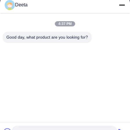
Deeta
Productos
Sobre Nosotros
4:37 PM
Visita A La Fábrica
Good day, what product are you looking for?
Control De Calidad
Noticias
Preguntas Frecuentes
Contacto
Síguenos.
©2026- Chengdu Lambor Instrument Co., Ltd.. . Todos los derechos