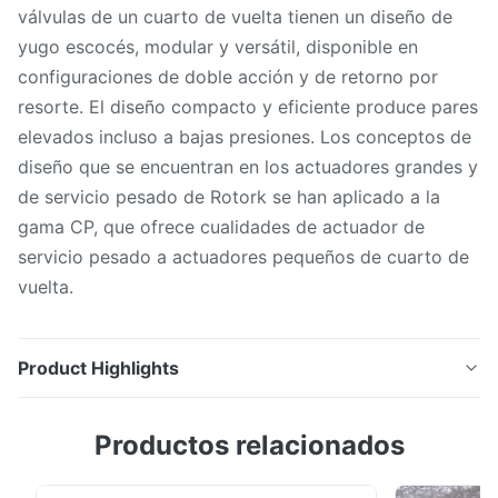
válvulas de un cuarto de vuelta tienen un diseño de
yugo escocés, modular y versátil, disponible en
configuraciones de doble acción y de retorno por
resorte. El diseño compacto y eficiente produce pares
elevados incluso a bajas presiones. Los conceptos de
diseño que se encuentran en los actuadores grandes y
de servicio pesado de Rotork se han aplicado a la
gama CP, que ofrece cualidades de actuador de
servicio pesado a actuadores pequeños de cuarto de
vuelta.
Product Highlights
Los actuadores neumáticos de la gama CP para
Productos relacionados
válvulas de un cuarto de vuelta tienen un diseño de
yugo escocés, modular y versátil, disponible en