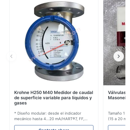
configuraciones de doble acción y de retorno por
resorte. El diseño compacto y eficiente produce pares
elevados incluso a bajas presiones. Los conceptos de
...
Krohne H250 M40 Medidor de caudal
Válvulas d
de superficie variable para líquidos y
Masoneila
gases
* Diseño modular: desde el indicador
Tamaño 1 ′′ 
mecánico hasta 4...20 mA/HART®7, FF,
(15 a 20 mm)
Profibus-PA y totalizador * Cualquier
Clasificaci
posición de instalación: vertical, horizontal
condiciones