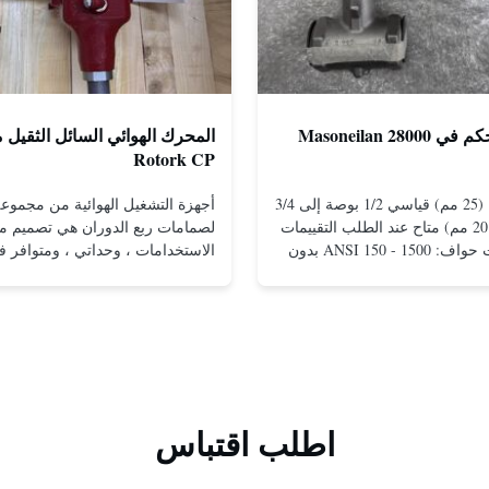
صمامات التحكم في Masoneilan 28000
المحرك الهوائي السائل الثقيل
Rotork CP
مقاس 1 بوصة (25 مم) قياسي 1/2 بوصة إلى 3/4
بوصة (15 إلى 20 مم) متاح عند الطلب التقييمات
لصمامات ربع الدوران هي تصميم مت
والاتصالات ذات حواف: ANSI 150 - 1500 بدون
الاستخدامات ، وحداتي ، ومتوافر 
حواف للتركيب بين الشفاه: ANSI 150 - 2500،
التكوينات ذات التأثير المزدوج وإعاد
UNI-DIN 10 - 400 مشدود: NPT 1/2 بوصة إلى 1
الربيع.التصميم المدمج والفعال يقدم
بوصة (15 إلى 25 مم) مواد الجسم الفولاذ
حتى في ضغوط منخفضةتم تطبيق م
المقاوم للصدأ؛ مونيل. هاستيلوي سي؛ سبيكة 20
التصميم الموجودة في محركات التش
والثقيلة من Rotork على مجموع...
اطلب اقتباس