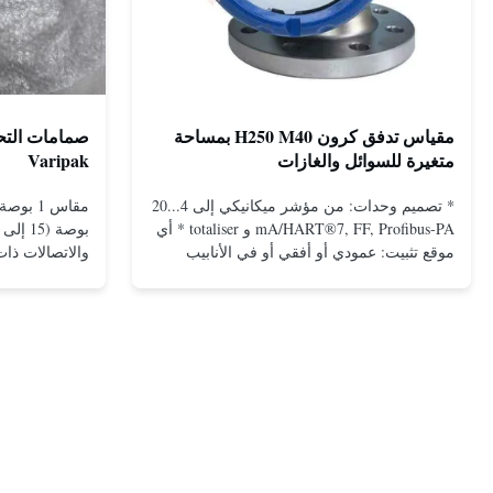
مقياس تدفق كرون H250 M40 بمساحة
متغيرة للسوائل والغازات
Varipak
* تصميم وحدات: من مؤشر ميكانيكي إلى 4...20
mA/HART®7, FF, Profibus-PA و totaliser * أي
موقع تثبيت: عمودي أو أفقي أو في الأنابيب
المنخفضة * فليانج: DN15...150 / 1⁄2...6 ؛ أيضا
NPT ، G ، الاتصالات الصحية ، الخ *
-196...+400°C / -320...+752°F؛ ماكس. 1000
بارج / 14500 بي سي جي...
ال...