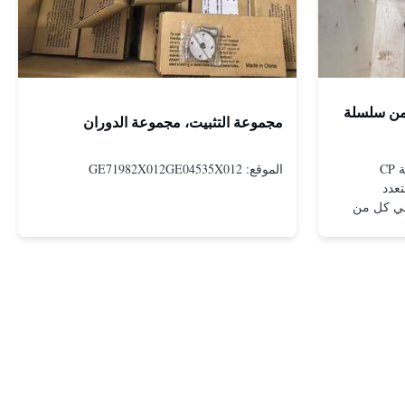
 من سلسلة
مجموعة التثبيت، مجموعة الدوران
أجهزة التشغيل الهوائية من مجموعة CP
الموقع: GE71982X012GE04535X012
عدد
في كل من
ة
 عوائق عالية
فاهيم
غيل الكبيرة