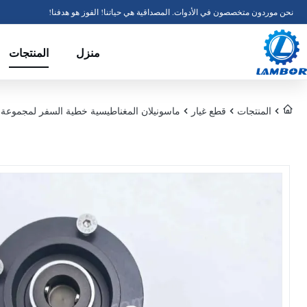
نحن موردون متخصصون في الأدوات. المصداقية هي حياتنا! الفوز هو هدفنا!
منزل
المنتجات
المنتجات
قطع غيار
ماسونيلان المغناطيسية خطية السفر لمجموعة SVI الموقع