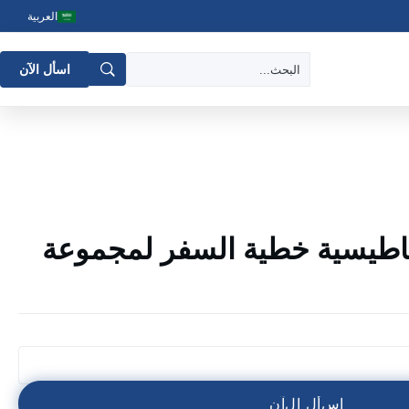
العربية
اسأل الآن
ناطيسية خطية السفر لمجموعة
ا
س
أ
ل
ا
ل
آ
ن