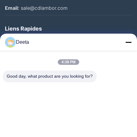
Email:
sale@cdlambor.com
Liens Rapides
Aperçu
Deeta
Produits
A Propos De Nous
4:38 PM
Visite D'usine
Good day, what product are you looking for?
Contrôle De La Qualité
Nouvelles
FAQ
Contact
Suivez-Nous!