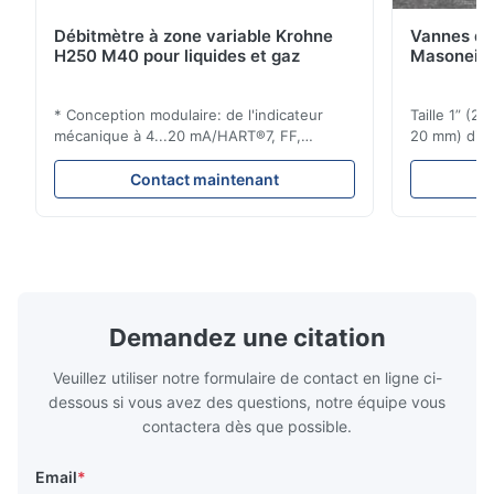
Débitmètre à zone variable Krohne
Vannes de
H250 M40 pour liquides et gaz
Masoneila
* Conception modulaire: de l'indicateur
Taille 1” (2
mécanique à 4...20 mA/HART®7, FF,
20 mm) dis
Profibus-PA et totalizateur * N'importe
Évaluations
quelle position d'installation: verticale,
150 - 1 500
Contact maintenant
horizontale ou dans les tuyaux
brides : AN
descendants * Flange: DN15...150 / 1⁄2...6";
Vissé : NPT 
également NPT, G, connexions
Matériaux d
hygiéniques, etc. * -196...+400°C / ...
monel; hastel
Demandez une citation
Veuillez utiliser notre formulaire de contact en ligne ci-
dessous si vous avez des questions, notre équipe vous
contactera dès que possible.
Email
*