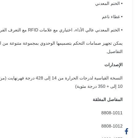
• الختم المعدني
• غطاء ناعم
• الختم المعدني عالي الأداء، اختياري مع علامات RFID مع التعرف الفريد وفقًا لـ DIN SPEC 91406.
التفاصيل.
الإصدارات
10 إلى + 350 درجة مئوية)
المفاصل المغلقة
8808-1011
8808-1012