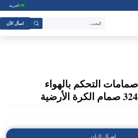
العربية
اسأل الآن
امسون 3241 صمامات التحكم بالهواء
ا
س
أ
ل
ا
ل
آ
ن