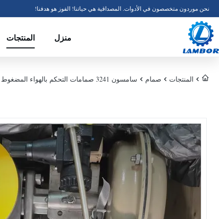
نحن موردون متخصصون في الأدوات. المصداقية هي حياتنا! الفوز هو هدفنا!
منزل
المنتجات
المنتجات
صمام
سامسون 3241 صمامات التحكم بالهواء المضغوط نوع 3241 صمام الكرة الأرضية