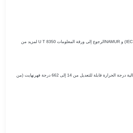
يمكن تجهيز صمامات التحكم بتصميمها الوحدوي بمجموعة متنوعة من الملحقات:الصمامات الكهربائية وغيرها من الملحقات وفقًا لتوصية IEC 60534-6-1 1) و NAMURالرجوع إلى ورقة المعلومات U T 8350 لمزيد من
النسخة القياسية لدرجات الحرارة من 14 إلى 428 درجة فهرنهايت (من 10 إلى + 220 درجة مئوية) أو لأحجام الصمامات NPS 8 إلى 12 ، أيضًا تعبئة عالية درجة الحرارة قابلة للتعديل من 14 إلى 662 درجة فهرنهايت (من