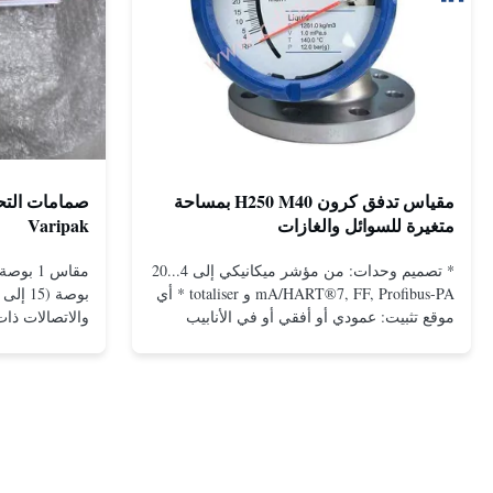
مقياس تدفق كرون H250 M40 بمساحة
متغيرة للسوائل والغازات
Varipak
* تصميم وحدات: من مؤشر ميكانيكي إلى 4...20
mA/HART®7, FF, Profibus-PA و totaliser * أي
موقع تثبيت: عمودي أو أفقي أو في الأنابيب
المنخفضة * فليانج: DN15...150 / 1⁄2...6 ؛ أيضا
NPT ، G ، الاتصالات الصحية ، الخ *
-196...+400°C / -320...+752°F؛ ماكس. 1000
بارج / 14500 بي سي جي...
ال...