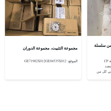
 من سلسلة
مجموعة التثبيت، مجموعة الدوران
أجهزة التشغيل الهوائية من مجموعة CP
الموقع: GE71982X012GE04535X012
عدد
في كل من
ة
 عوائق عالية
فاهيم
غيل الكبيرة