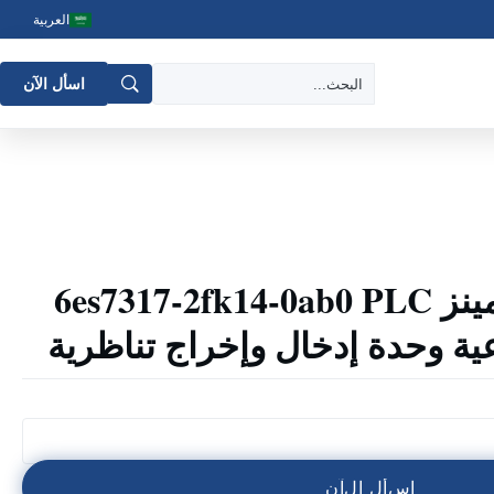
العربية
اسأل الآن
وحدة معالج سيمينز 6es7317-2fk14-0ab0 PLC
ة وحدة إدخال وإخراج تناظرية
ا
س
أ
ل
ا
ل
آ
ن