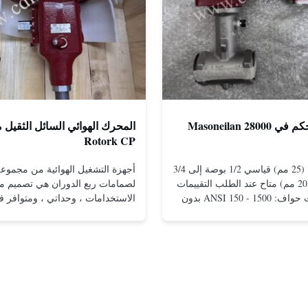
صمامات التحكم في Masoneilan 28000
المحرك الهوائي السائل الثقيل
Rotork CP
مقاس 1 بوصة (25 مم) قياسي 1/2 بوصة إلى 3/4
بوصة (15 إلى 20 مم) متاح عند الطلب التقييمات
لصمامات ربع الدوران هي تصميم مت
والاتصالات ذات حواف: ANSI 150 - 1500 بدون
الاستخدامات ، وحداتي ، ومتوافر 
حواف للتركيب بين الشفاه: ANSI 150 - 2500،
التكوينات ذات التأثير المزدوج وإعاد
UNI-DIN 10 - 400 مشدود: NPT 1/2 بوصة إلى 1
الربيع.التصميم المدمج والفعال يقدم
بوصة (15 إلى 25 مم) مواد الجسم الفولاذ
حتى في ضغوط منخفضةتم تطبيق م
المقاوم للصدأ؛ مونيل. هاستيلوي سي؛ سبيكة 20
التصميم الموجودة في محركات التش
والثقيلة من Rotork على مجموع...