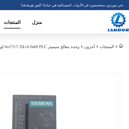
نحن موردون متخصصون في الأدوات. المصداقية هي حياتنا! الفوز هو هدفنا!
منزل
المنتجات
المنتجات
آحرون
وحدة معالج سيمينز 6es7317-2fk14-0ab0 PLC لوحة تحكم صناعية وحدة إدخال وإخراج تناظرية