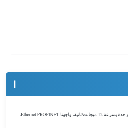
وحدة المعالجة المركزية SIMATIC S7-300 CPU317F-2 PN/DP، وحدة معالجة مركزية، بذاكرة رئيسية 1.5 ميجابايت، واجهة MPI/DP واحدة بسرعة 12 ميجابت/ثانية، واجهتا Ethernet PROFINET،