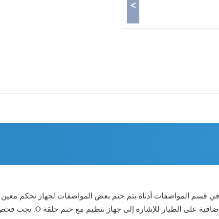
>
م سرد المواصفات والتصنيفات لمختلف الهياكل من النوع 99 في قسم المواصفات أدناه.يتم ختم بعض ال
ز تنظيم مع ختم حلقة O. يجب فحص هذه المنظمات وتركيباتها لمتابعة الرموز المعمول بها.