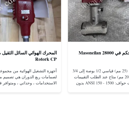
صمامات التحكم في Masoneilan 28000
المحرك الهوائي السائل الثقيل
Rotork CP
مقاس 1 بوصة (25 مم) قياسي 1/2 بوصة إلى 3/4
بوصة (15 إلى 20 مم) متاح عند الطلب التقييمات
لصمامات ربع الدوران هي تصميم مت
والاتصالات ذات حواف: ANSI 150 - 1500 بدون
الاستخدامات ، وحداتي ، ومتوافر 
حواف للتركيب بين الشفاه: ANSI 150 - 2500،
التكوينات ذات التأثير المزدوج وإعاد
UNI-DIN 10 - 400 مشدود: NPT 1/2 بوصة إلى 1
الربيع.التصميم المدمج والفعال يقدم
بوصة (15 إلى 25 مم) مواد الجسم الفولاذ
حتى في ضغوط منخفضةتم تطبيق م
المقاوم للصدأ؛ مونيل. هاستيلوي سي؛ سبيكة 20
التصميم الموجودة في محركات التش
والثقيلة من Rotork على مجموع...