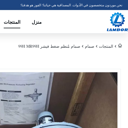
نحن موردون متخصصون في الأدوات. المصداقية هي حياتنا! الفوز هو هدفنا!
منزل
المنتجات
المنتجات
صمام
صمام مُنظم ضغط فيشر 99H MR99H