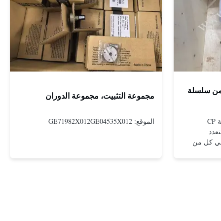
 من سلسلة
مجموعة التثبيت، مجموعة الدوران
أجهزة التشغيل الهوائية من مجموعة CP
الموقع: GE71982X012GE04535X012
عدد
في كل من
ة
 عوائق عالية
فاهيم
غيل الكبيرة