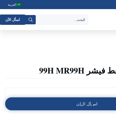
العربية
اسأل الآن
 99H MR99H
ا
س
أ
ل
ا
ل
آ
ن