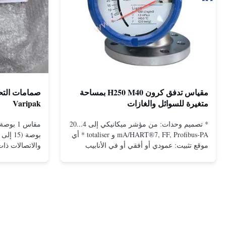
مقياس تدفق كرون H250 M40 بمساحة
متغيرة للسوائل والغازات
Varipak
* تصميم وحدات: من مؤشر ميكانيكي إلى 4...20
mA/HART®7, FF, Profibus-PA و totaliser * أي
موقع تثبيت: عمودي أو أفقي أو في الأنابيب
المنخفضة * فليانج: DN15...150 / 1⁄2...6 ؛ أيضا
NPT ، G ، الاتصالات الصحية ، الخ *
-196...+400°C / -320...+752°F؛ ماكس. 1000
بارج / 14500 بي سي جي...
ال...